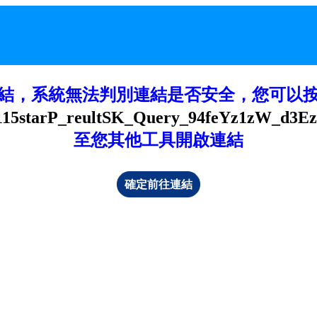
結，系統無法判別連結是否安全，您可以
5/115starP_reultSK_Query_94feYz1zW_d3E
至您其他工具開啟連結