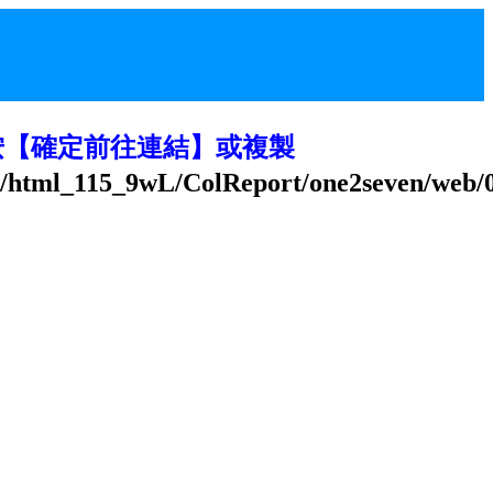
按【確定前往連結】或複製
z/html_115_9wL/ColReport/one2seven/web/