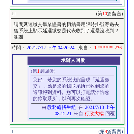
Li
(第
10
篇留言)
請問延遲繳交畢業證書的切結書用限時掛號寄過去
後系統上顯示延遲繳交是代表收到了還是沒收到？
謝謝
時間：
2021/7/12 下午 04:20:24
來自：
1.***.***.236
承辦人回覆
(第
1
則回覆)
您好。若您的系統狀態呈現「延遲繳
交」，應是您的錄取系所已收到您的
通訊報到資料。您可以打電話洽詢您
的錄取系所，以利再次確認。
由
教務處招生組
在
2021/7/13 上午
08:15:21
來自
行政大樓
回覆
1
(第
9
篇留言)