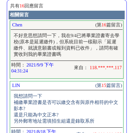
共有
16
回應留言
相關留言
Chen
(第
16
篇留言)
不好意思想請問一下，我在9/4已將畢業證書寄去學
校(原本是延遲繳件)，但系統目前一樣顯示「延遲
繳件、就讀意願書或報到資料已收件」，請問有確
實收到我的畢業證書嗎
時間：
2021/9/9 下午
來自：
118.***.***.117
04:31:24
LIN
(第
15
篇留言)
我想請問一下
補繳畢業證書是否可以繳交含有與原件相符的中文
影本?
還是只能為中文正本?
另外郵寄地址需填招生組還是錄取系所
時間：
2021/8/18 下午