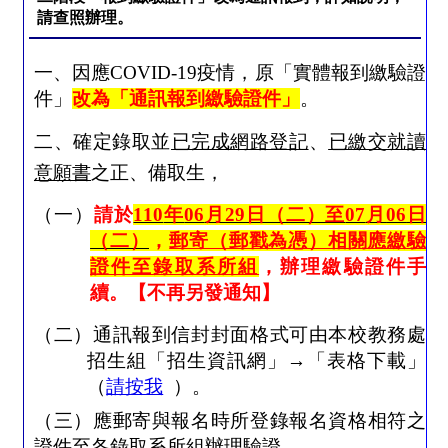
請查照辦理。
一、因應
COVID-19
疫情，原「實體報到繳驗證
件」
改為「通訊報到繳驗證件」
。
二、確定錄取並
已完成網路登記
、
已繳交就讀
意願書
之正、備取生，
（一）
請於
110
年
06
月
29
日（二）至
07
月
06
日
（二）
，
郵寄（郵戳為憑）相關應繳驗
證件至錄取系所組
，辦理繳驗證件手
續。【不再另發通知】
（二）通訊報到信封封面格式可由本校教務處
招生組「招生資訊網」
→
「表格下載」
（
請按我
）。
（三）應郵寄與報名時所登錄報名資格相符之
證件至各錄取系所組辦理驗證。