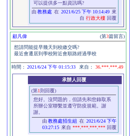
可以提供多一點資訊嗎?
由
教務處
在
2021/6/25 下午 10:14:49
來
自
行政大樓
回覆
顧凡偉
(第
3
篇留言)
想請問能提早幾天到校繳交嗎?
最近會遷居到學校附近會順路經過學校
時間：
2021/6/24 下午 01:15:33
來自：
36.***.***.49
承辦人回覆
(第
1
則回覆)
您好。沒問題的，但請先和您錄取系
所辦公室聯繫並遵守防疫規範。謝
謝。
由
教務處招生組
在
2021/6/24 下午
03:27:15
來自
***.***.***.***
回覆