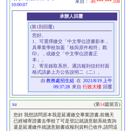
來自：
49.***.***.108
10:00:07
承辦人回覆
(第
1
則回覆)
您好。
1、可選擇繳交「中文學位證書影本，
具畢業學校加蓋「核與原件相符」戳
印」，或繳交「中文學位證書正
本」。
2、寄至錄取系所。通訊報到信封封面
格式請參上方公告說明二（二）。
由
教務處招生組
在
2021/8/19 上午
09:37:28
來自
行政大樓
回覆
xu
(第
14
篇留言)
您好 我想請問原本我是延遲繳交畢業證書,前幾天
已經補寄證書去學校了可是登記就讀意願系統查詢
還是延遲繳件就讀意願書或報到資料已收件,請問這