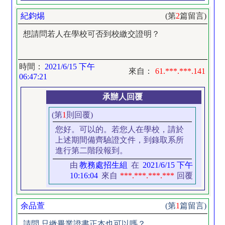
紀鈞焬
(第
2
篇留言)
想請問若人在學校可否到校繳交證明？
時間：
2021/6/15 下午
來自：
61.***.***.141
06:47:21
承辦人回覆
(第
1
則回覆)
您好。可以的。若您人在學校，請於
上述期間備齊驗證文件，到錄取系所
進行第二階段報到。
由
教務處招生組
在
2021/6/15 下午
10:16:04
來自
***.***.***.***
回覆
余品萱
(第
1
篇留言)
請問 只繳畢業證書正本也可以嗎？