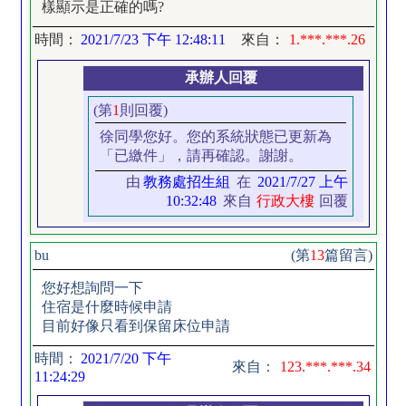
樣顯示是正確的嗎?
時間：
2021/7/23 下午 12:48:11
來自：
1.***.***.26
承辦人回覆
(第
1
則回覆)
徐同學您好。您的系統狀態已更新為
「已繳件」，請再確認。謝謝。
由
教務處招生組
在
2021/7/27 上午
10:32:48
來自
行政大樓
回覆
bu
(第
13
篇留言)
您好想詢問一下
住宿是什麼時候申請
目前好像只看到保留床位申請
時間：
2021/7/20 下午
來自：
123.***.***.34
11:24:29