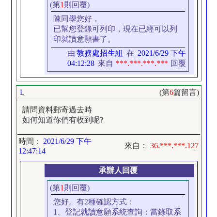
(第
1
則回覆)
陳同學您好，
已幫您登錄可列印，現在已經可以列
印就讀意願書了。
由
教務處招生組
在
2021/6/29 下午
04:12:28
來自
***.***.***.***
回覆
L
(第
6
篇留言)
請問資料郵寄過去時
如何知道你們有收到呢?
時間：
2021/6/29 下午
來自：
36.***.***.127
12:47:14
承辦人回覆
(第
1
則回覆)
您好。有2種確認方式：
1、登記就讀意願系統查詢：當錄取系