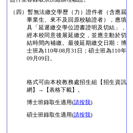
（四）暫無法繳交學歷（力）證件者（含應屆
畢業生、來不及回原校驗證者），應填
具「延遲繳交學位證書證明及切結」，
經本校同意後展延繳交，並應主動於切
結時間內補繳。最後延期繳交日期：博
士班為
110
年
08
月
31
日；碩士班為
110
年
09
月
09
日。
格式可由本校教務處招生組【招生資訊
網】
→
【表格下載】。
博士班錄取生適用(
請按我
)
碩士班錄取生適用(
請按我
)