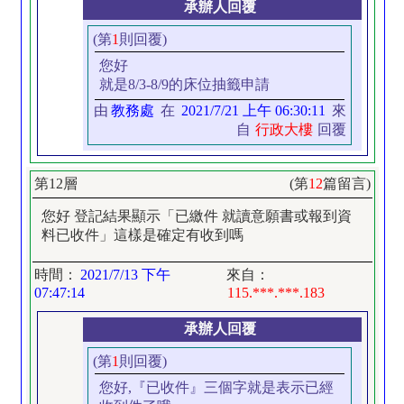
承辦人回覆
(第
1
則回覆)
您好
就是8/3-8/9的床位抽籤申請
由
教務處
在
2021/7/21 上午 06:30:11
來
自
行政大樓
回覆
第12層
(第
12
篇留言)
您好 登記結果顯示「已繳件 就讀意願書或報到資
料已收件」這樣是確定有收到嗎
時間：
2021/7/13 下午
來自：
07:47:14
115.***.***.183
承辦人回覆
(第
1
則回覆)
您好,『已收件』三個字就是表示已經