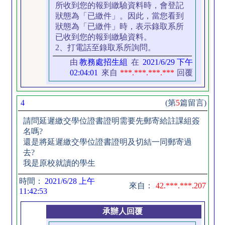
所收到您的報到繳驗資料時，會登記
狀態為「已繳件」。因此，當您看到
狀態為「已繳件」時，表示錄取系所
已收到您的報到繳驗資料。
2、打電話至錄取系所詢問。
由
教務處招生組
在
2021/6/29 下午
02:04:01
來自
***.***.***.***
回覆
4
(第
5
篇留言)
請問延遲繳交學位證書證明需要先郵寄給註課組簽
名嗎?
還是將延遲繳交學位證書證明及切結一同郵寄過
去?
我是原校就讀的學生
時間：
2021/6/28 上午
來自：
42.***.***.207
11:42:53
承辦人回覆