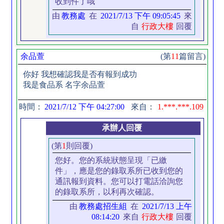
收到件了哦
由
教務處
在
2021/7/13 下午 09:05:45
來
自
行政大樓
回覆
余品萱
(第
11
篇留言)
你好 我想確認我是否有報到成功
我是食品系 名字余品萱
時間：
2021/7/12 下午 04:27:00
來自：
1.***.***.109
承辦人回覆
(第
1
則回覆)
您好。您的系統狀態呈現「已繳
件」，應是您的錄取系所已收到您的
通訊報到資料。您可以打電話洽詢您
的錄取系所，以利再次確認。
由
教務處招生組
在
2021/7/13 上午
08:14:20
來自
行政大樓
回覆