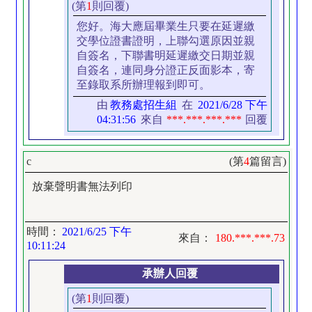
(第
1
則回覆)
您好。海大應屆畢業生只要在延遲繳
交學位證書證明，上聯勾選原因並親
自簽名，下聯書明延遲繳交日期並親
自簽名，連同身分證正反面影本，寄
至錄取系所辦理報到即可。
由
教務處招生組
在
2021/6/28 下午
04:31:56
來自
***.***.***.***
回覆
c
(第
4
篇留言)
放棄聲明書無法列印
時間：
2021/6/25 下午
來自：
180.***.***.73
10:11:24
承辦人回覆
(第
1
則回覆)