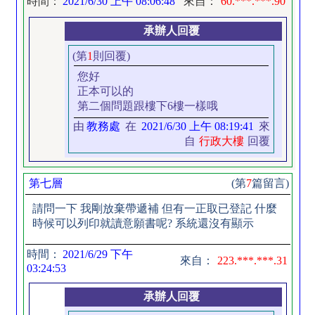
時間：
2021/6/30 上午 08:06:48
來自：
60.***.***.90
承辦人回覆
(第
1
則回覆)
您好
正本可以的
第二個問題跟樓下6樓一樣哦
由
教務處
在
2021/6/30 上午 08:19:41
來
自
行政大樓
回覆
第七層
(第
7
篇留言)
請問一下 我剛放棄帶遞補 但有一正取已登記 什麼
時候可以列印就讀意願書呢? 系統還沒有顯示
時間：
2021/6/29 下午
來自：
223.***.***.31
03:24:53
承辦人回覆