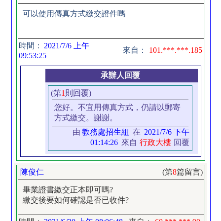
可以使用傳真方式繳交證件嗎
時間：
2021/7/6 上午
來自：
101.***.***.185
09:53:25
承辦人回覆
(第
1
則回覆)
您好。不宜用傳真方式，仍請以郵寄
方式繳交。謝謝。
由
教務處招生組
在
2021/7/6 下午
01:14:26
來自
行政大樓
回覆
陳俊仁
(第
8
篇留言)
畢業證書繳交正本即可嗎?
繳交後要如何確認是否已收件?