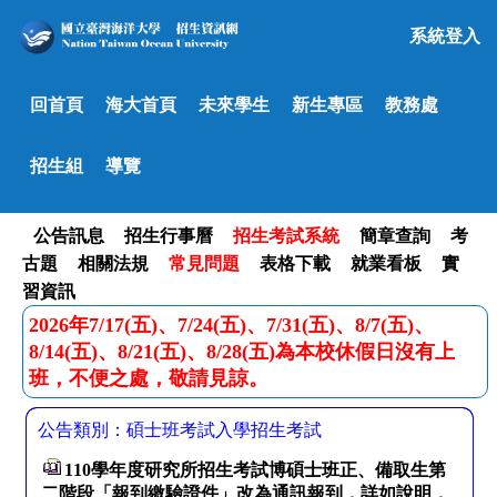
系統登入
回首頁
海大首頁
未來學生
新生專區
教務處
招生組
導覽
公告訊息
招生行事曆
招生考試系統
簡章查詢
考
古題
相關法規
常見問題
表格下載
就業看板
實
習資訊
2026年7/17(五)、7/24(五)、7/31(五)、8/7(五)、
8/14(五)、8/21(五)、8/28(五)為本校休假日沒有上
班，不便之處，敬請見諒。
公告類別：碩士班考試入學招生考試
110學年度研究所招生考試博碩士班正、備取生第
二階段「報到繳驗證件」改為通訊報到，詳如說明，