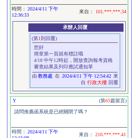
時間：
2024/4/11 下午
來自：
101.***.***.34
12:36:33
承辦人回覆
(第
1
則回覆)
您好
簡章第一頁就有標註哦
4/18 中午12時起，開放查詢報考資格
審查結果及列印應試通知單
由
教務處
在
2024/4/11 下午 12:54:42
來
自
行政大樓
回覆
Y
(第
65
篇留言)
請問推薦函系統是已經關閉了嗎？
時間：
2024/4/11 下午
來自：
210.***.***.41
12:15:08