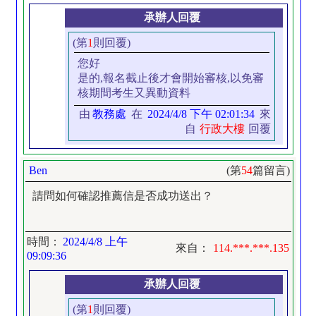
承辦人回覆
(第
1
則回覆)
您好
是的,報名截止後才會開始審核,以免審
核期間考生又異動資料
由
教務處
在
2024/4/8 下午 02:01:34
來
自
行政大樓
回覆
Ben
(第
54
篇留言)
請問如何確認推薦信是否成功送出？
時間：
2024/4/8 上午
來自：
114.***.***.135
09:09:36
承辦人回覆
(第
1
則回覆)