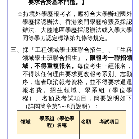
要求合於基本門檻。】
☆持境外學歷報考者，應符合大學辦理國外
學歷採認辦法、香港澳門學歷檢覈及採認
辦法、大陸地區學歷採認辦法或入學大學
同等學力認定標準第九條等規定。
三、採「工程領域學士班聯合招生」、「生科
領域學士班聯合招生」，
限報考一聯招領
域，不得重複報名。
每位考生ㄧ經報名，
不得以任何理由要求更改報考系別、志願
序，違者取消報考資格，並不得要求退還
報名費。
招生領域、學系組（學位學
程）、名額及考試項目，簡要說明如下
（詳閱簡章第
5
～
8
頁說明）：
學系組（學位學
領域
名額
考試項目
程）名稱