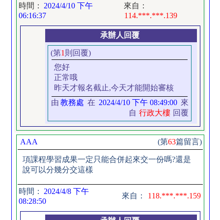
時間：
2024/4/10 下午
來自：
06:16:37
114.***.***.139
承辦人回覆
(第
1
則回覆)
您好
正常哦
昨天才報名截止,今天才能開始審核
由
教務處
在
2024/4/10 下午 08:49:00
來
自
行政大樓
回覆
AAA
(第
63
篇留言)
項課程學習成果一定只能合併起來交一份嗎?還是
說可以分幾分交這樣
時間：
2024/4/8 下午
來自：
118.***.***.159
08:28:50