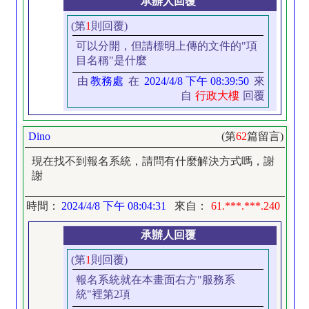
承辦人回覆
(第
1
則回覆)
可以分開，但請標明上傳的文件的"項
目名稱"是什麼
由
教務處
在
2024/4/8 下午 08:39:50
來
自
行政大樓
回覆
Dino
(第
62
篇留言)
現在找不到報名系統，請問有什麼解決方式嗎，謝
謝
時間：
2024/4/8 下午 08:04:31
來自：
61.***.***.240
承辦人回覆
(第
1
則回覆)
報名系統就在本畫面右方"服務系
統"裡第2項