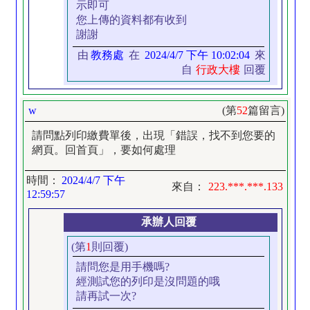
示即可
您上傳的資料都有收到
謝謝
由
教務處
在
2024/4/7 下午 10:02:04
來
自
行政大樓
回覆
w
(第
52
篇留言)
請問點列印繳費單後，出現「錯誤，找不到您要的
網頁。回首頁」，要如何處理
時間：
2024/4/7 下午
來自：
223.***.***.133
12:59:57
承辦人回覆
(第
1
則回覆)
請問您是用手機嗎?
經測試您的列印是沒問題的哦
請再試一次?