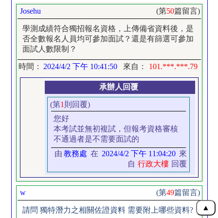
Josehu
(第
50
篇留言)
學測成績符合獨招報名資格，上傳備省資料後，是
否全數報名人員均可參加面試？還是有篩選可參加
面試人數限制？
時間：
2024/4/2 下午 10:41:50
來自：
101.***.***.79
承辦人回覆
(第
1
則回覆)
您好
本考試並無初複試，但報考資格審核
不通過者是不需要面試的
由
教務處
在
2024/4/2 下午 11:04:20
來
自
行政大樓
回覆
w
(第
49
篇留言)
請問 獨特潛力之相關佐證資料 需要附上哪些資料?