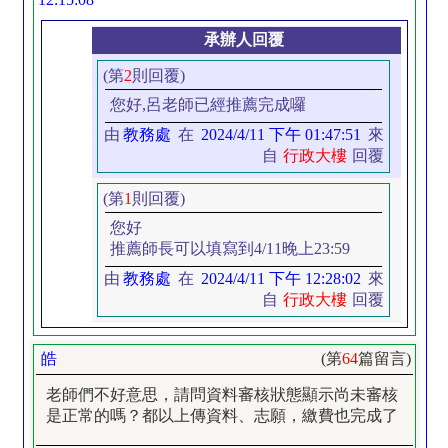
承辦人回覆
(第
2
則回覆)
您好,呂老師已經推薦完成囉
由
教務處
在
2024/4/11 下午 01:47:51
來
自
行政大樓
回覆
(第
1
則回覆)
您好
推薦師長可以填寫到4/11晚上23:59
由
教務處
在
2024/4/11 下午 12:28:02
來
自
行政大樓
回覆
皓
(第
64
篇留言)
老師們不好意思，請問資料審核狀態顯示尚未審核
是正常的嗎？都以上傳資料、志願，繳費也完成了