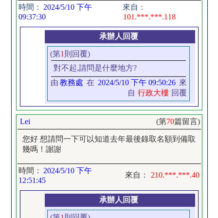
時間：
2024/5/10 下午
來自：
09:37:30
101.***.***.118
承辦人回覆
(第
1
則回覆)
對不起,請問是什麼地方?
由
教務處
在
2024/5/10 下午 09:50:26
來
自
行政大樓
回覆
Lei
(第
70
篇留言)
您好 想請問一下可以知道去年最後錄取名額到備取
幾嗎！謝謝
時間：
2024/5/10 下午
來自：
210.***.***.40
12:51:45
承辦人回覆
(第
1
則回覆)