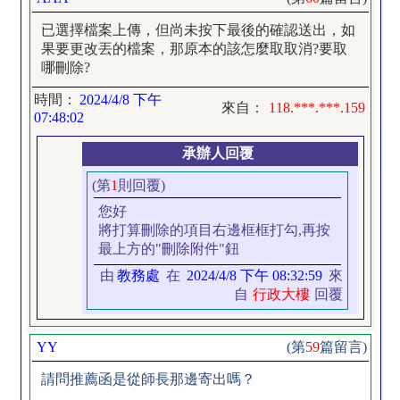
已選擇檔案上傳，但尚未按下最後的確認送出，如
果要更改丟的檔案，那原本的該怎麼取取消?要取
哪刪除?
時間：
2024/4/8 下午
來自：
118.***.***.159
07:48:02
承辦人回覆
(第
1
則回覆)
您好
將打算刪除的項目右邊框框打勾,再按
最上方的"刪除附件"鈕
由
教務處
在
2024/4/8 下午 08:32:59
來
自
行政大樓
回覆
YY
(第
59
篇留言)
請問推薦函是從師長那邊寄出嗎？