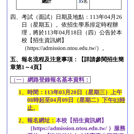
總計
35
名
四、考試（面試）日期及地點：
113
年
04
月
26
日（星期五）。依招生學系排定時程辦
理，將於
113
年
04
月
18
日（四）公告於本
校【招生資訊網】
（
https://admission.ntou.edu.tw/
）。
五、報名流程及注意事項：【詳請參閱招生簡
章第
1
～
4
頁】
（一）
網路登錄報名基本資料：
1
、時間：
113
年
03
月
20
日（星期三）上午
08
時起至
04
月
09
日（星期二）
下午
03
時
止
。
2
、報名網址：
本校【招生資訊網】
（
https://admission.ntou.edu.tw/
）服務