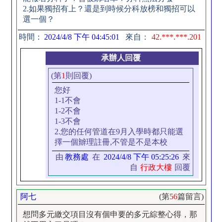
2.如果獨招有上？還是到時候分科放榜和獨招可以
選一個？
時間：
2024/4/8 下午 04:45:01
來自：
42.***.***.201
承辦人回覆
(第
1
則回覆)
您好
1-1不會
1-2不會
1-3不會
2.您的任何管道在9月入學時都只能選
擇一個辧理註冊,不管是不是本校
由
教務處
在
2024/4/8 下午 05:25:26
來
自
行政大樓
回覆
阿七
(第
56
篇留言)
想問多元繳交項目沒有個申要的多元綜整心得，那