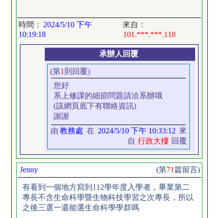
時間：
2024/5/10 下午
來自：
10:19:18
101.***.***.118
承辦人回覆
(第
1
則回覆)
您好
系上修課的細節問題請洽系辦哦
(該網頁底下有聯絡資訊)
謝謝
由
教務處
在
2024/5/10 下午 10:33:12
來
自
行政大樓
回覆
Jenny
(第
71
篇留言)
有看到一個地方寫到112學年度入學者，畢業第二
專長不含生命科學暨生物科技學習之次專長，所以
之後三選一還能選生命科學學群嗎