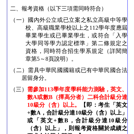
二、報考資格（以下三項需同時符合）
（一）國內外公立或已立案之私立高級中等學
校、高級職業學校以上之
112
學年度應屆
畢業學生或已畢業學生，或符合「入學
大學同等學力認定標準」第二條規定之
資格，同時符合招生學系規定（詳閱簡
章第
5
～
8
頁說明）。
（二）需具中華民國國籍或已有中華民國合法
居留身分。
（三）
需參加
113
學年度學科能力測驗，英文、
數
A
或數
B
（擇高分者）二科合計級分達
10
級分（含）以上。
【即：考生「英文
+
數
A
，合計級分達
10
級分（含）以上」
或「英文
+
數
B
，合計級分達
10
級分
（含）以上」，則報考資格關於成績之