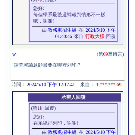
您好:
每個學系最後遞補報到情形不一樣
哦，謝謝!
由
教務處招生組
在
2024/5/10 下午
01:40:46
來自
行政大樓
回覆
w
(第
69
篇留言)
請問就讀意願書要在哪裡列印？
時間：
2024/5/10 下午 12:17:41
來自：
1.***.***.69
承辦人回覆
(第
1
則回覆)
您好:
在系統裡列印，謝謝!
由
教務處招生組
在
2024/5/10 下午