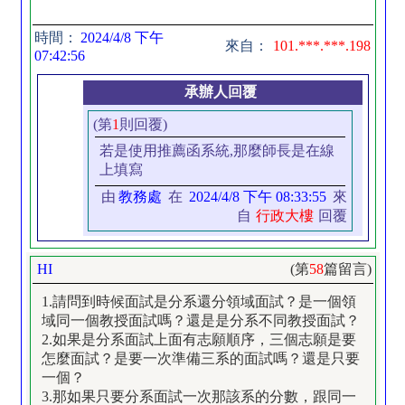
時間：
2024/4/8 下午
來自：
101.***.***.198
07:42:56
承辦人回覆
(第
1
則回覆)
若是使用推薦函系統,那麼師長是在線
上填寫
由
教務處
在
2024/4/8 下午 08:33:55
來
自
行政大樓
回覆
HI
(第
58
篇留言)
1.請問到時候面試是分系還分領域面試？是一個領
域同一個教授面試嗎？還是是分系不同教授面試？
2.如果是分系面試上面有志願順序，三個志願是要
怎麼面試？是要一次準備三系的面試嗎？還是只要
一個？
3.那如果只要分系面試一次那該系的分數，跟同一