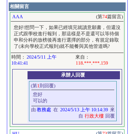
相關留言
AAA
(第
74
篇留言)
您好!想問一下，如果已經填完就讀意願書，但還沒
正式跟學校進行報到，那這樣是不是還可以等待個
申和分科的放榜後再進行選擇的部分，有規定錄取
了(未向學校正式報到)就不能餐與其他管道嗎?
時間：
2024/5/11 上午
來自：
10:41:41
118.***.***.159
承辦人回覆
(第
1
則回覆)
您好
可以的
由
教務處
在
2024/5/13 上午 10:14:39
來
自
行政大樓
回覆
HU
(第
73
篇留言)