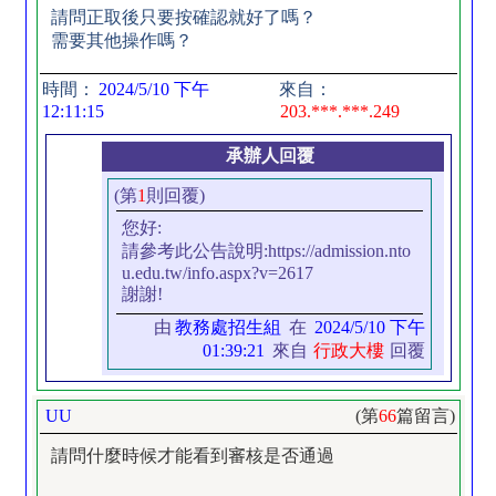
請問正取後只要按確認就好了嗎？
需要其他操作嗎？
時間：
2024/5/10 下午
來自：
12:11:15
203.***.***.249
承辦人回覆
(第
1
則回覆)
您好:
請參考此公告說明:https://admission.nto
u.edu.tw/info.aspx?v=2617
謝謝!
由
教務處招生組
在
2024/5/10 下午
01:39:21
來自
行政大樓
回覆
UU
(第
66
篇留言)
請問什麼時候才能看到審核是否通過