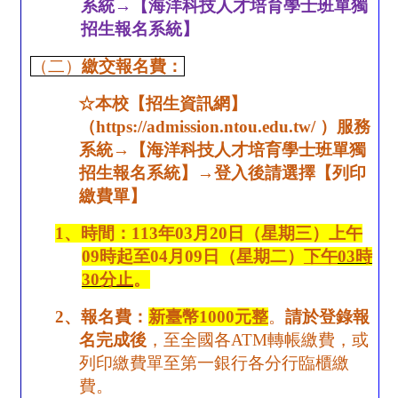
系統→【海洋科技人才培育學士班單獨
招生報名系統】
（二）
繳交報名費：
☆
本校【招生資訊網】
（
https://admission.ntou.edu.tw/
）服務
系統→【海洋科技人才培育學士班單獨
招生報名系統】→登入後請選擇【列印
繳費單】
1
、時間：
113
年
03
月
20
日（星期三）上午
09
時起至
04
月
09
日（星期二）
下午
03
時
30
分止
。
2
、報名費：
新臺幣
1000
元整
。
請於登錄報
名完成後
，至全國各
ATM
轉帳繳費，或
列印繳費單至第一銀行各分行臨櫃繳
費。