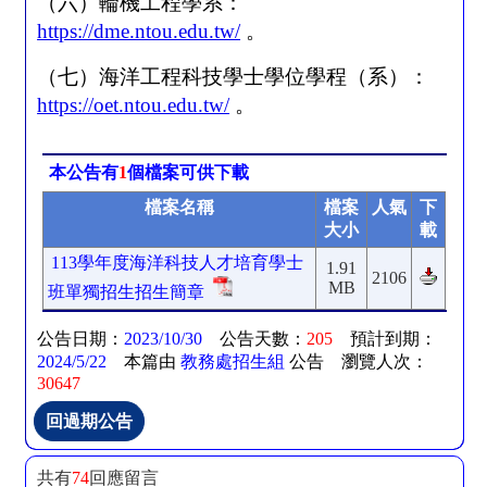
（六）輪機工程學系：
https://dme.ntou.edu.tw/
。
（七）海洋工程科技學士學位學程（系）：
https://oet.ntou.edu.tw/
。
本公告有
1
個檔案可供下載
檔案名稱
檔案
人氣
下
大小
載
113學年度海洋科技人才培育學士
1.91
2106
MB
班單獨招生招生簡章
公告日期：
2023/10/30
公告天數：
205
預計到期：
2024/5/22
本篇由
教務處招生組
公告 瀏覽人次：
30647
共有
74
回應留言