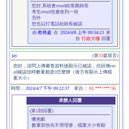
您好,系統會email給推薦師長
考生email也會收到一份
另外
您也以打電話給師長確認
由
教務處
在
2024/4/8 上午 09:34:23
來
自
行政大樓
回覆
jay
(第
53
篇留言)
您好，請問上傳審查資料後顯示已確認，但回傳em
ail確認信時數量都是0怎麼辦（後方有顯示上傳檔
案大小）
時間：
2024/4/7 下午 09:22:37
來自：
61.***.***.56
承辦人回覆
(第
1
則回覆)
噢抱歉
數量部份先不用理會，檔案大小有顯