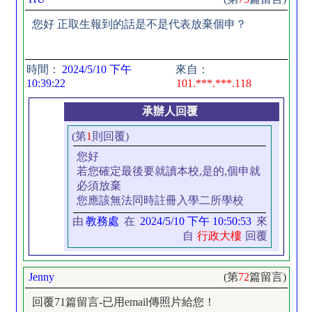
您好 正取生報到的話是不是代表放棄個申？
時間：
2024/5/10 下午
來自：
10:39:22
101.***.***.118
承辦人回覆
(第
1
則回覆)
您好
若您確定最後要就讀本校,是的,個申就
必須放棄
您應該無法同時註冊入學二所學校
由
教務處
在
2024/5/10 下午 10:50:53
來
自
行政大樓
回覆
Jenny
(第
72
篇留言)
回覆71篇留言-已用email傳照片給您！