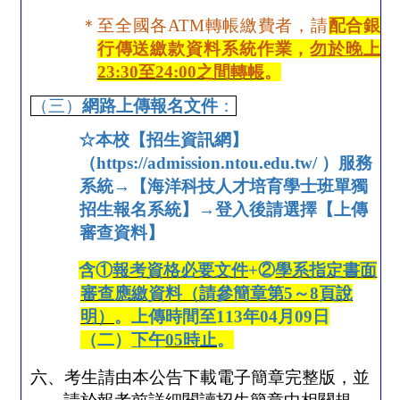
＊至全國各
ATM
轉帳繳費者，請
配合銀
行傳送繳款資料系統作業，
勿於晚上
23:30
至
24:00
之間轉帳
。
（三）
網路上傳報名文件
：
☆
本校【招生資訊網】
（
https://admission.ntou.edu.tw/
）服務
系統→【海洋科技人才培育學士班單獨
招生報名系統】→登入後請選擇【上傳
審查資料】
含
①
報考資格必要文件
+
②
學系指定書面
審查應繳資料（請參簡章第
5
～
8
頁說
明）
。上傳時間至
113
年
04
月
09
日
（二）
下午
05
時止
。
六、考生請由本公告下載電子簡章完整版，並