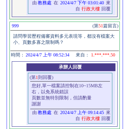
由
教務處
在
2024/4/7 下午 03:01:40
來
自
行政大樓
回覆
999
(第
51
篇留言)
請問學習歷程備審資料多元表現等，都沒有檔案大
小、頁數多寡之限制嗎？
時間：
2024/4/7 上午 08:52:34
來自：
1.***.***.50
承辦人回覆
(第
1
則回覆)
您好,單一檔案請控制在10~15MB左
右，以免系統錯誤
頁數並無特別限制，但請酌量
謝謝
由
教務處
在
2024/4/7 上午 09:14:45
來
自
行政大樓
回覆