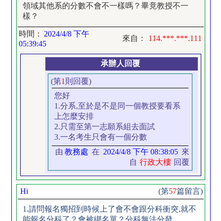
領域其他系的分數不會不一樣嗎？畢竟教授不一
樣？
時間：
2024/4/8 下午
來自：
114.***.***.111
05:39:45
承辦人回覆
(第
1
則回覆)
您好
1.分系,至於是不是同一個教授要看系
上怎麼安排
2.只需至第一志願系組去面試
3.一名考生只會有一個分數
由
教務處
在
2024/4/8 下午 08:38:05
來
自
行政大樓
回覆
Hi
(第
57
篇留言)
1.請問報名獨招到時候上了會不會跟分科衝突,就不
能報名分科了？會被綁名單？分科無法分發