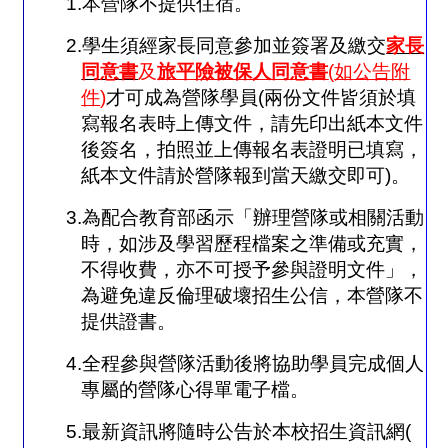
1.
本營隊不提供住宿。
2.
學生須經家長同意參加並簽署及繳交
家長
同意書
及
旅平險被保人同意書
(
如公告附
件
)
才可成為營隊學員
(
兩份文件皆須於填
寫報名表時上傳文件，請先印出紙本文件
後簽名，拍照並上傳報名表證明已填寫，
紙本文件請於營隊報到當天繳交即可
)
。
3.
為配合教育部函示「辦理營隊或相關活動
時，如涉及學習歷程檔案之準備或充實，
不得收費，亦不可授予參與證明文件」，
為避免違反倫理破壞招生公信，本營隊不
提供證書。
4.
全程參與營隊活動後將協助學員完成個人
專屬的營隊心得單電子檔。
5.
最新資訊將隨時公告於本校招生資訊網
(