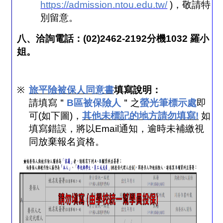
https://admission.ntou.edu.tw/
)
，敬請特
別留意。
八、洽詢電話：
(02)2462-2192
分機
1032
羅小
姐。
※
旅平險被保人同意書
填寫說明：
請填寫＂
B
區被保險人
＂之
螢光筆標示處
即
可
(
如下圖
)
，
其他未標記的地方請勿填寫
!
如
填寫錯誤，將以
Email
通知，逾時未補繳視
同放棄報名資格。