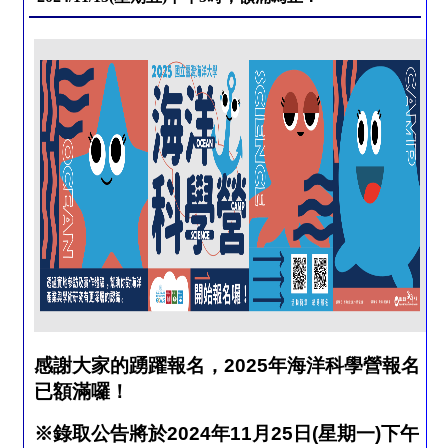
感謝大家的踴躍報名，
2025
年海洋科學營報名
已額滿囉！
※錄取公告將於
2024
年
11
月
25
日
(
星期一
)
下午