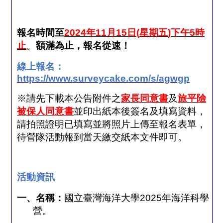
報名時間至
2024
年
11
月
15
日
(
星期五
)
下午
5
時
止
。
額滿為止，報名從速！
線上報名：
https://www.surveycake.com/s/agwgp
※請先下載本公告附件之
家長同意書
及
旅平險
被保人同意書
並印出紙本後簽名及填寫資料，
請拍照證明已填寫並將照片上傳至報名表單，
待營隊活動報到當天繳交紙本文件即可。
活動資訊
一、名稱：
國立臺灣海洋大學
2025
年海洋科學
營。