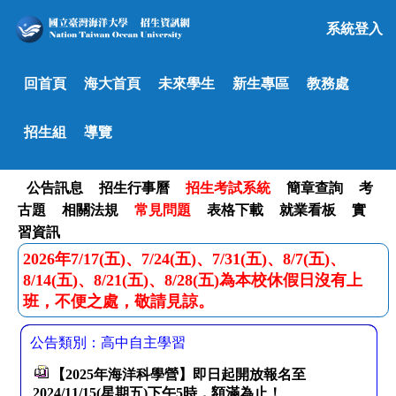
系統登入
回首頁
海大首頁
未來學生
新生專區
教務處
招生組
導覽
公告訊息
招生行事曆
招生考試系統
簡章查詢
考
古題
相關法規
常見問題
表格下載
就業看板
實
習資訊
2026年7/17(五)、7/24(五)、7/31(五)、8/7(五)、
8/14(五)、8/21(五)、8/28(五)為本校休假日沒有上
班，不便之處，敬請見諒。
公告類別：高中自主學習
【2025年海洋科學營】即日起開放報名至
2024/11/15(星期五)下午5時，額滿為止！