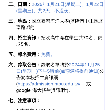
二、日期：
2025
年
1
月
21
日
(
星期二
)
、
1
月
22
日
(
星期三
)
。共
2
天、不過夜
。
三、地點：
國立臺灣海洋大學
(
基隆市中正區北
寧路
2
號
)
四、
招生資訊：
招收高中職在學生共
70
名、備
取
5
名。
五、報名費用：
免費。
六、錄取公告：
錄取名單將於
2024
年
11
月
25
日
(
星期一
)
下午
5
時前
(
如額滿將提前通知
)
公
告於本校招生資訊網
(
https://admission.ntou.edu.tw/
，或
google"
海大招生資訊網
")
。
七、注意事項：