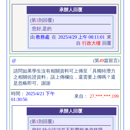
承辦人回覆
(第
1
則回覆)
您好,是的
由
教務處
在
2025/4/29 上午 08:11:01
來
自
行政大樓
回覆
@
(第
49
篇留言)
請問如果學生沒有相關資料可上傳至「具獨特潛力
之相關佐證資料」該上傳欄位，還需要上傳嗎？還
是忽略即可。謝謝
時間：
2025/4/21 下午
來自：
27.***.***.199
01:30:56
承辦人回覆
(第
1
則回覆)
您好,缺少該項並不影響報考資格哦