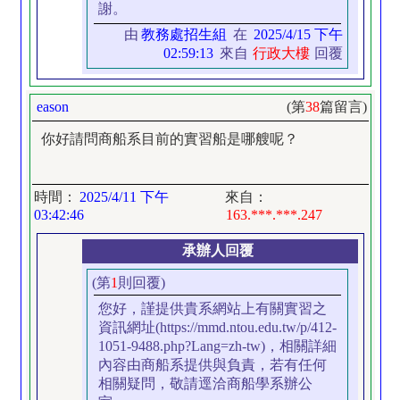
謝。
由
教務處招生組
在
2025/4/15 下午
02:59:13
來自
行政大樓
回覆
eason
(第
38
篇留言)
你好請問商船系目前的實習船是哪艘呢？
時間：
2025/4/11 下午
來自：
03:42:46
163.***.***.247
承辦人回覆
(第
1
則回覆)
您好，謹提供貴系網站上有關實習之
資訊網址(https://mmd.ntou.edu.tw/p/412-
1051-9488.php?Lang=zh-tw)，相關詳細
內容由商船系提供與負責，若有任何
相關疑問，敬請逕洽商船學系辦公