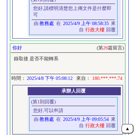
您好,請標明清楚您上傳文件是什麼即
可
由
教務處
在
2025/4/9 上午 08:58:35
來
自
行政大樓
回覆
你好
(第
26
篇留言)
錄取後 是否不能轉系
時間：
2025/4/8 下午 05:08:12
來自：
180.***.***.74
承辦人回覆
(第
1
則回覆)
您好,可以申請
由
教務處
在
2025/4/9 上午 09:05:54
來
自
行政大樓
回覆