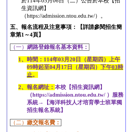
於
114
年
05
月
06
日（二）公告於本校【招
生資訊網】
（
https://admission.ntou.edu.tw/
）。
五、報名流程及注意事項：【詳請參閱招生簡
章第
1
～
4
頁】
（一）
網路登錄報名基本資料：
1
、時間：
114
年
03
月
20
日（星期四）上午
09
時起至
04
月17
日（星期四）
下午
03
時
止
。
2
、報名網址：
本校【招生資訊網】
（
https://admission.ntou.edu.tw/
）服務
系統→【海洋科技人才培育學士班單獨
招生報名系統】
（二）
繳交報名費：