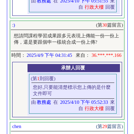
由
教務處
在
2025/4/10 下午 05:51:55
來
自
行政大樓
回覆
:)
(第
30
篇留言)
想請問課程學習成果跟多元表現上傳能一份一份上
傳，還是要跟個申一樣統合成一份上傳?
時間：
2025/4/9 下午 04:31:45
來自：
36.***.***.166
承辦人回覆
(第
1
則回覆)
您好,只要能清楚標示您上傳的是什麼
文件即可
由
教務處
在
2025/4/10 下午 05:52:33
來
自
行政大樓
回覆
chen
(第
29
篇留言)