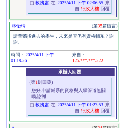
由
教務處
在
2025/4/11 下午 02:06:55
來
自
行政大樓
回覆
林怡晴
(第
35
篇留言)
請問獨招進去的學生，未來是否仍有資格輔系？謝
謝。
時間：
2025/4/11 下午
來自：
01:19:26
125.***.***.222
承辦人回覆
(第
1
則回覆)
您好,申請輔系的資格與入學管道無關
哦,謝謝
由
教務處
在
2025/4/11 下午 01:23:53
來
自
行政大樓
回覆
tt
(第
34
篇留言)