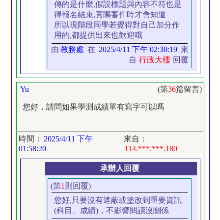
傳的是什麼,假設標題與內容不符也是
得報名結束,實際審件時才會知道
所以現階段同學若覺得對自己加分作
用的,都提供出來也歡迎哦
由
教務處
在
2025/4/11 下午 02:30:19
來
自
行政大樓
回覆
Yu
(第
36
篇留言)
您好，請問如果學測成績單有寫字可以嗎
時間：
2025/4/11 下午
來自：
01:58:20
114.***.***.180
承辦人回覆
(第
1
則回覆)
您好,只要沒有遮蔽或塗改到重要資訊
(科目、成績)，不影響閱讀沒關係