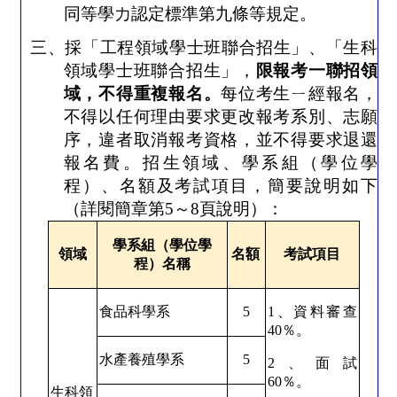
同等學力認定標準第九條等規定。
三、採「工程領域學士班聯合招生」、「生科
領域學士班聯合招生」，
限報考一聯招領
域，不得重複報名。
每位考生ㄧ經報名，
不得以任何理由要求更改報考系別、志願
序，違者取消報考資格，並不得要求退還
報名費。
招生領域、學系組（學位學
程）、名額及考試項目，簡要說明如下
（詳閱簡章第
5
～
8
頁說明）：
學系組（學位學
領域
名額
考試項目
程）名稱
食品科學系
5
1
、資料審查
40
％。
水產養殖學系
5
2
、面試
60
％。
生科領