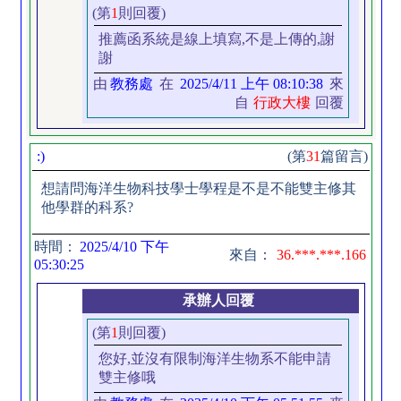
(第
1
則回覆)
推薦函系統是線上填寫,不是上傳的,謝
謝
由
教務處
在
2025/4/11 上午 08:10:38
來
自
行政大樓
回覆
:)
(第
31
篇留言)
想請問海洋生物科技學士學程是不是不能雙主修其
他學群的科系?
時間：
2025/4/10 下午
來自：
36.***.***.166
05:30:25
承辦人回覆
(第
1
則回覆)
您好,並沒有限制海洋生物系不能申請
雙主修哦