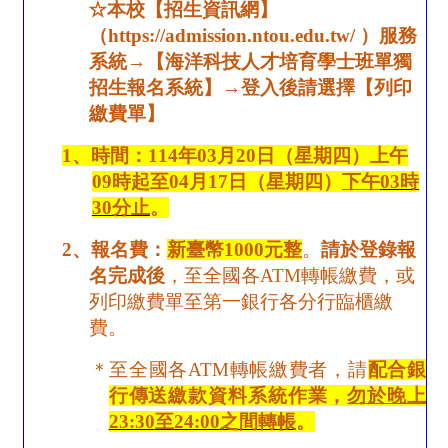
☆
本校【招生資訊網】
（
https://admission.ntou.edu.tw/
）服務
系統→【海洋科技人才培育學士班單獨
招生報名系統】→登入後請選擇【列印
繳費單】
1
、時間：
114
年
03
月
20
日（星期四）上午
09
時起至
04
月
17
日（星期
四
）
下午
03
時
30
分止
。
2
、報名費：
新臺幣
1000
元整
。
請於登錄報
名完成後
，至全國各
ATM
轉帳繳費，或
列印繳費單至第一銀行各分行臨櫃繳
費。
＊至全國各
ATM
轉帳繳費者，請
配合銀
行傳送繳款資料系統作業，
勿於晚上
23:30
至
24:00
之間轉帳
。