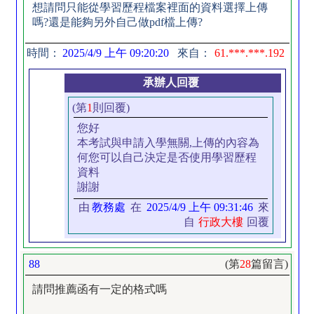
想請問只能從學習歷程檔案裡面的資料選擇上傳
嗎?還是能夠另外自己做pdf檔上傳?
時間：
2025/4/9 上午 09:20:20
來自：
61.***.***.192
承辦人回覆
(第
1
則回覆)
您好
本考試與申請入學無關,上傳的內容為
何您可以自己決定是否使用學習歷程
資料
謝謝
由
教務處
在
2025/4/9 上午 09:31:46
來
自
行政大樓
回覆
88
(第
28
篇留言)
請問推薦函有一定的格式嗎