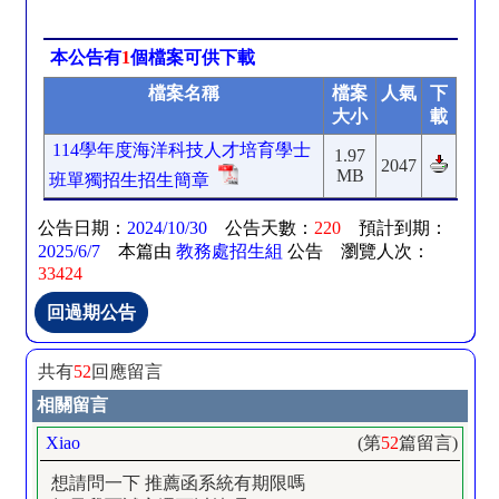
本公告有
1
個檔案可供下載
檔案名稱
檔案
人氣
下
大小
載
114學年度海洋科技人才培育學士
1.97
2047
MB
班單獨招生招生簡章
公告日期：
2024/10/30
公告天數：
220
預計到期：
2025/6/7
本篇由
教務處招生組
公告 瀏覽人次：
33424
共有
52
回應留言
相關留言
Xiao
(第
52
篇留言)
想請問一下 推薦函系統有期限嗎