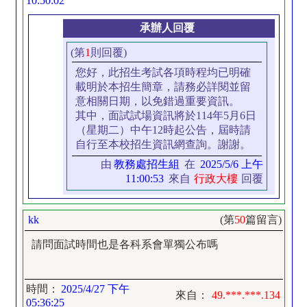
10:50:02
承辦人回覆
(第
1
則回覆)
您好，此招生考試各項時程均已明確
載明於本招生簡章，請務必詳閱並留
意相關日期，以免錯過重要資訊。
其中，面試試場資訊將於114年5月6日
（星期二）中午12時起公告，屆時請
自行至本校招生資訊網查詢。謝謝。
由
教務處招生組
在
2025/5/6 上午
11:00:53
來自
行政大樓
回覆
kk
(第
50
篇留言)
請問面試時間也是各科系會單獨公布嗎
時間：
2025/4/27 下午
來自：
49.***.***.134
05:36:25