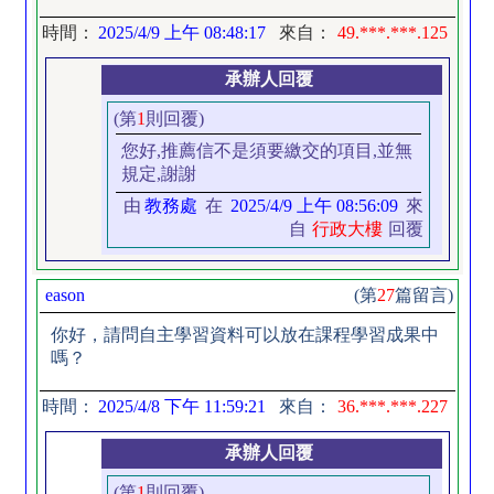
時間：
2025/4/9 上午 08:48:17
來自：
49.***.***.125
承辦人回覆
(第
1
則回覆)
您好,推薦信不是須要繳交的項目,並無
規定,謝謝
由
教務處
在
2025/4/9 上午 08:56:09
來
自
行政大樓
回覆
eason
(第
27
篇留言)
你好，請問自主學習資料可以放在課程學習成果中
嗎？
時間：
2025/4/8 下午 11:59:21
來自：
36.***.***.227
承辦人回覆
(第
1
則回覆)