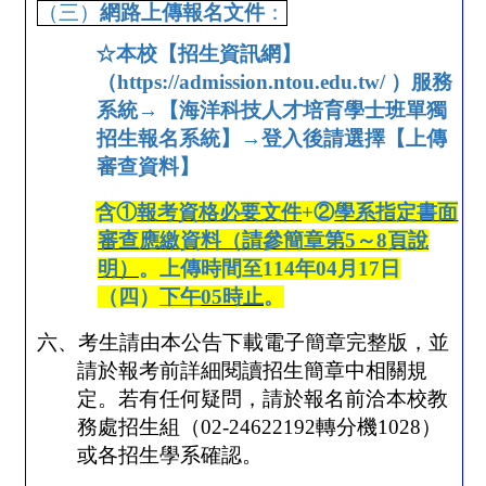
（三）
網路上傳報名文件
：
☆
本校【招生資訊網】
（
https://admission.ntou.edu.tw/
）服務
系統→【海洋科技人才培育學士班單獨
招生報名系統】→登入後請選擇【上傳
審查資料】
含
①
報考資格必要文件
+
②
學系指定書面
審查應繳資料（請參簡章第
5
～
8
頁說
明）
。上傳時間至
114
年
04
月
17
日
（四）
下午
05
時止
。
六、考生請由本公告下載電子簡章完整版，並
請於報考前詳細閱讀招生簡章中相關規
定。若有任何疑問，請於報名前洽本校教
務處招生組（
02-24622192
轉分機
1028
）
或各招生學系確認。