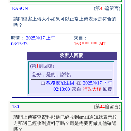
EASON
(第
45
篇留言)
請問檔案上傳大小如果可以正常上傳表示是符合的
嗎？
時間：
2025/4/17 上午
來自：
08:15:33
163.***.***.247
承辦人回覆
(第
1
則回覆)
您好，是的，謝謝。
由
教務處招生組
在
2025/4/17 下午
02:13:03
來自
行政大樓
回覆
180
(第
44
篇留言)
請問上傳審查資料那邊已經收到email通知就表示校
方那邊已經收到資料了嗎？還是需要再做其他確認
嗎？