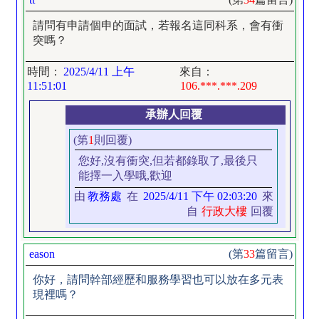
請問有申請個申的面試，若報名這同科系，會有衝
突嗎？
時間：
2025/4/11 上午
來自：
11:51:01
106.***.***.209
承辦人回覆
(第
1
則回覆)
您好,沒有衝突,但若都錄取了,最後只
能擇一入學哦,歡迎
由
教務處
在
2025/4/11 下午 02:03:20
來
自
行政大樓
回覆
eason
(第
33
篇留言)
你好，請問幹部經歷和服務學習也可以放在多元表
現裡嗎？