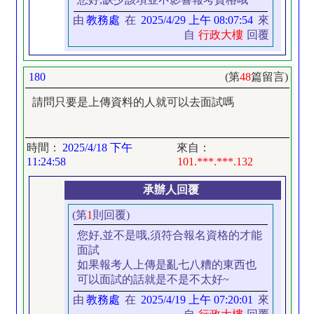
由
教務處
在
2025/4/29 上午 08:07:54
來
自
行政大樓
回覆
180
(第
48
篇留言)
請問只要是上傳資料的人就可以去面試嗎
時間：
2025/4/18 下午
來自：
11:24:58
101.***.***.132
承辦人回覆
(第
1
則回覆)
您好,並不是哦,須符合報名資格的才能
面試
如果報考人上傳是亂七八糟的東西也
可以面試的話就是不是不太好~
由
教務處
在
2025/4/19 上午 07:20:01
來