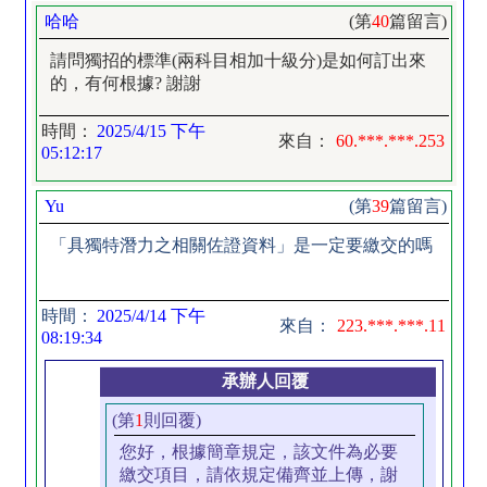
哈哈
(第
40
篇留言)
請問獨招的標準(兩科目相加十級分)是如何訂出來
的，有何根據? 謝謝
時間：
2025/4/15 下午
來自：
60.***.***.253
05:12:17
Yu
(第
39
篇留言)
「具獨特潛力之相關佐證資料」是一定要繳交的嗎
時間：
2025/4/14 下午
來自：
223.***.***.11
08:19:34
承辦人回覆
(第
1
則回覆)
您好，根據簡章規定，該文件為必要
繳交項目，請依規定備齊並上傳，謝