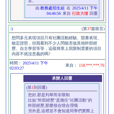
室。
由
教務處招生組
在
2025/4/11 下午
04:46:56
來自
行政大樓
回覆
:)
(第
37
篇留言)
想問多元表現項目只有社團活動經驗、競賽表現、
檢定證照，但我看到不少人問能否放其他幹部經
歷、自主學習等等，這樣簡章上寫限制需要的項目
內容不就沒意義的嗎?
時間：
2025/4/11 下午
來自：
118.***.***.76
02:03:27
承辦人回覆
(第
1
則回覆)
您好,那是列舉而非限制
比如"幹部經歷"是擔任"社團活動"的
幹部經歷,那麼很合情合理哦
另外是,這裡並不會知道同學們實際上