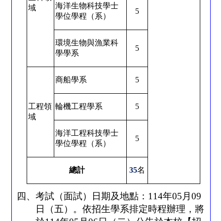
海洋生物科技學士
域
5
學位學程（系）
環境生物與漁業科
5
學學系
商船學系
5
工程領
輪機工程學系
5
域
海洋工程科技學士
5
學位學程（系）
總計
35
名
四、考試（面試）日期及地點：
114
年
05
月
09
日（五）。依招生學系排定時程辦理，將