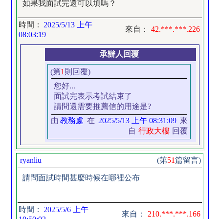
如果我面試完還可以填嗎？
時間：
2025/5/13 上午
來自：
42.***.***.226
08:03:19
承辦人回覆
(第
1
則回覆)
您好...
面試完表示考試結束了
請問還需要推薦信的用途是?
由
教務處
在
2025/5/13 上午 08:31:09
來
自
行政大樓
回覆
ryanliu
(第
51
篇留言)
請問面試時間甚麼時候在哪裡公布
時間：
2025/5/6 上午
來自：
210.***.***.166