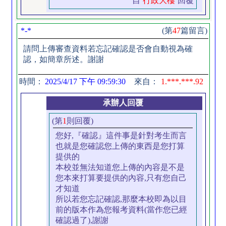
自
行政大樓
回覆
*-*
(第
47
篇留言)
請問上傳審查資料若忘記確認是否會自動視為確
認，如簡章所述。謝謝
時間：
2025/4/17 下午 09:59:30
來自：
1.***.***.92
承辦人回覆
(第
1
則回覆)
您好,『確認』這件事是針對考生而言
也就是您確認您上傳的東西是您打算
提供的
本校並無法知道您上傳的內容是不是
您本來打算要提供的內容,只有您自己
才知道
所以若您忘記確認,那麼本校即為以目
前的版本作為您報考資料(當作您已經
確認過了),謝謝