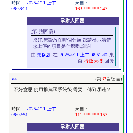
時間：
2025/4/11 上午
來自：
08:36:21
163.***.***.247
承辦人回覆
(第
1
則回覆)
您好,無論放在哪個分類,都請標示清楚
您上傳的項目是什麼喲,謝謝
由
教務處
在
2025/4/11 上午 08:51:40
來
自
行政大樓
回覆
aaa
(第
32
篇留言)
不好意思 使用推薦函系統後 需要上傳到哪邊？
時間：
2025/4/11 上午
來自：
08:02:51
111.***.***.157
承辦人回覆