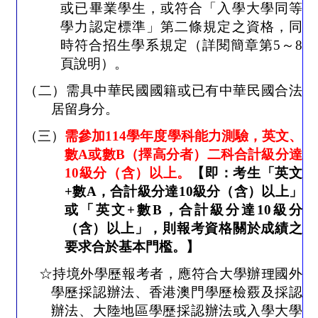
或已畢業學生，或符合「入學大學同等
學力認定標準」第二條規定之資格，同
時符合招生學系規定（詳閱簡章第
5
～
8
頁說明）。
（二）需具中華民國國籍或已有中華民國合法
居留身分。
（三）
需參加
114
學年度學科能力測驗，英文、
數
A
或數
B
（擇高分者）二科合計級分達
10
級分（含）以上。
【即：考生「英文
+
數
A
，合計級分達
10
級分（含）以上」
或「英文
+
數
B
，合計級分達
10
級分
（含）以上」，則報考資格關於成績之
要求合於基本門檻。】
☆持境外學歷報考者，應符合大學辦理國外
學歷採認辦法、香港澳門學歷檢覈及採認
辦法、大陸地區學歷採認辦法或入學大學