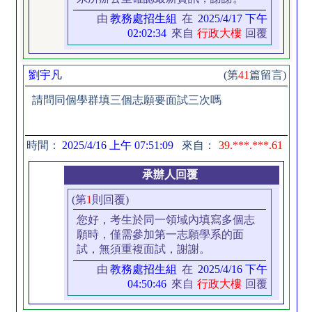
由
教務處招生組
在
2025/4/17 下午
02:02:34
來自
行政大樓
回覆
劉宇凡
(第
41
篇留言)
請問同個學群填三個志願要面試三次嗎
時間：
2025/4/16 上午 07:51:09
來自：
39.***.***.61
承辦人回覆
(第
1
則回覆)
您好，考生於同一領域內填寫多個志
願時，僅需參加第一志願學系的面
試，無須重複面試，謝謝。
由
教務處招生組
在
2025/4/16 下午
04:50:46
來自
行政大樓
回覆