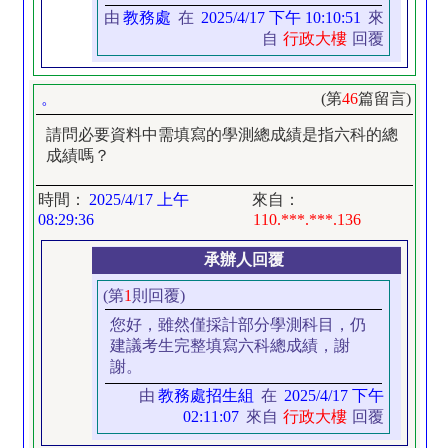
由
教務處
在
2025/4/17 下午 10:10:51
來
自
行政大樓
回覆
。
(第
46
篇留言)
請問必要資料中需填寫的學測總成績是指六科的總
成績嗎？
時間：
2025/4/17 上午
來自：
08:29:36
110.***.***.136
承辦人回覆
(第
1
則回覆)
您好，雖然僅採計部分學測科目，仍
建議考生完整填寫六科總成績，謝
謝。
由
教務處招生組
在
2025/4/17 下午
02:11:07
來自
行政大樓
回覆