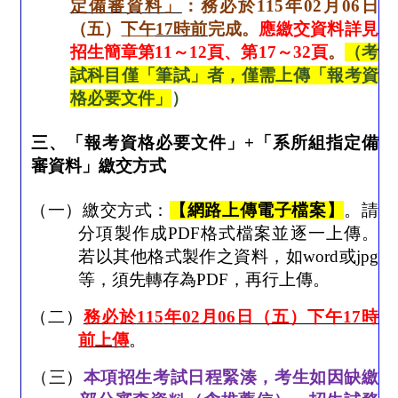
定備審資料」
：務必於
115
年
02
月
06
日
（五）
下午
17
時前
完成。
應繳交資料詳見
招生簡章第
11
～
12
頁、第
17
～
32
頁
。
（考
試科目僅「筆試」者，僅需上傳「報考資
格必要文件」
）
三、「報考資格必要文件」
+
「系所組指定備
審資料」繳交方式
（一）繳交方式：
【網路上傳電子檔案】
。請
分項製作成
PDF
格式檔案並逐一上傳。
若以其他格式製作之資料，如
word
或
jpg
等，須先轉存為
PDF
，再行上傳。
（二）
務必於
115
年
02
月
06
日（五）下午
17
時
前上傳
。
（三）
本項招生考試日程緊湊，考生如因缺繳