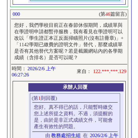
000
(第
46
篇留言)
您好，我們學校目前正在春節休假期間，成績單與
在學證明申請都暫停服務，我有看見在學證明可以
改以「學生證正本正反面掃瞄照片(沒有註冊章)」+
「1142學期已繳費的證明文件」替代，那麼成績單
是否有其他替代方案呢？若是截圖網站內的各學期
成績（含排名）是否可以呢？
時間：
2026/2/6 上午
來自：
122.***.***.129
06:27:26
承辦人回覆
(第
1
則回覆)
您好。真不得已的話，只能暫時繳交
您上述所提之資料。不過，須提醒的
是，由於是非正式成績文件，可能會
產生有效性的問題。
由
教務處招生組
在
2026/2/6 上午