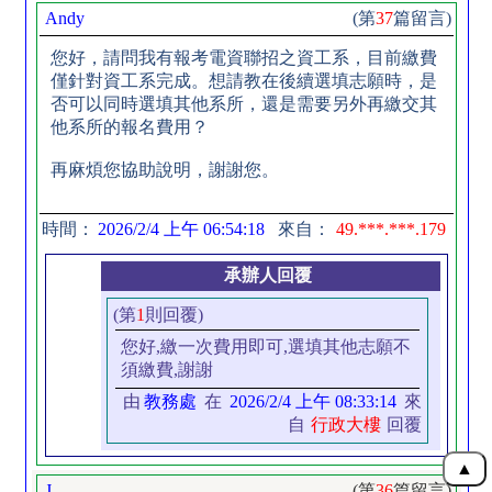
Andy
(第
37
篇留言)
您好，請問我有報考電資聯招之資工系，目前繳費
僅針對資工系完成。想請教在後續選填志願時，是
否可以同時選填其他系所，還是需要另外再繳交其
他系所的報名費用？
再麻煩您協助說明，謝謝您。
時間：
2026/2/4 上午 06:54:18
來自：
49.***.***.179
承辦人回覆
(第
1
則回覆)
您好,繳一次費用即可,選填其他志願不
須繳費,謝謝
由
教務處
在
2026/2/4 上午 08:33:14
來
自
行政大樓
回覆
J
(第
36
篇留言)