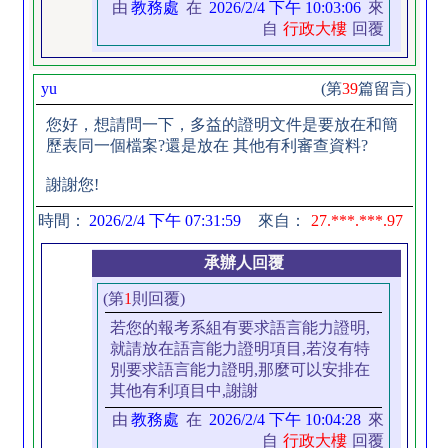
由
教務處
在
2026/2/4 下午 10:03:06
來
自
行政大樓
回覆
yu
(第
39
篇留言)
您好，想請問一下，多益的證明文件是要放在和簡
歷表同一個檔案?還是放在 其他有利審查資料?
謝謝您!
時間：
2026/2/4 下午 07:31:59
來自：
27.***.***.97
承辦人回覆
(第
1
則回覆)
若您的報考系組有要求語言能力證明,
就請放在語言能力證明項目,若沒有特
別要求語言能力證明,那麼可以安排在
其他有利項目中,謝謝
由
教務處
在
2026/2/4 下午 10:04:28
來
自
行政大樓
回覆