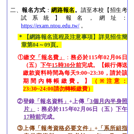
二、
報名方式
：
網路報名
。
請至本校【招生考
試系統】報名，網址：
https://exam.ntou.edu.tw/
。
＊
【網路報名流程及注意事項】詳見招生簡
章第
04
～
09
頁。
①
繳交
「報名費」
：
務必於
115
年
02
月
06
日
（五）
下午
15
時
30
分前
完成。【銀行傳送
繳款資料時間為每天
9:00~23:30
，請於該
期間內轉帳繳費。】
（
※
注意：
23:30~24:00
請勿轉帳繳費）
②
登錄
「報名資料」
+
上傳
「
3
個月內半身照
片」
：務必於
115
年
02
月
06
日（五）
下午
17
時前
完成。
③
上傳
「報考資格必要文件」
+
「系所組指