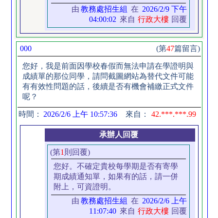
由
教務處招生組
在
2026/2/9 下午
04:00:02
來自
行政大樓
回覆
000
(第
47
篇留言)
您好，我是前面因學校春假而無法申請在學證明與
成績單的那位同學，請問截圖網站為替代文件可能
有有效性問題的話，後續是否有機會補繳正式文件
呢？
時間：
2026/2/6 上午 10:57:36
來自：
42.***.***.99
承辦人回覆
(第
1
則回覆)
您好。不確定貴校每學期是否有寄學
期成績通知單，如果有的話，請一併
附上，可資證明。
由
教務處招生組
在
2026/2/6 上午
11:07:40
來自
行政大樓
回覆