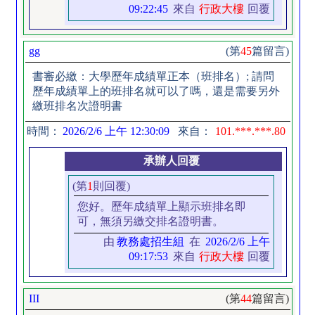
09:22:45
來自
行政大樓
回覆
gg
(第
45
篇留言)
書審必繳：大學歷年成績單正本（班排名）; 請問
歷年成績單上的班排名就可以了嗎，還是需要另外
繳班排名次證明書
時間：
2026/2/6 上午 12:30:09
來自：
101.***.***.80
承辦人回覆
(第
1
則回覆)
您好。歷年成績單上顯示班排名即
可，無須另繳交排名證明書。
由
教務處招生組
在
2026/2/6 上午
09:17:53
來自
行政大樓
回覆
III
(第
44
篇留言)