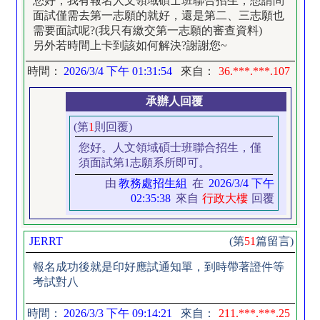
您好，我有報名人文領域碩士班聯合招生，想請問
面試僅需去第一志願的就好，還是第二、三志願也
需要面試呢?(我只有繳交第一志願的審查資料)
另外若時間上卡到該如何解決?謝謝您~
時間：
2026/3/4 下午 01:31:54
來自：
36.***.***.107
承辦人回覆
(第
1
則回覆)
您好。人文領域碩士班聯合招生，僅
須面試第1志願系所即可。
由
教務處招生組
在
2026/3/4 下午
02:35:38
來自
行政大樓
回覆
JERRT
(第
51
篇留言)
報名成功後就是印好應試通知單，到時帶著證件等
考試對八
時間：
2026/3/3 下午 09:14:21
來自：
211.***.***.25