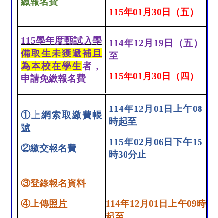
繳報名費
115
年
01
月
30
日（五）
115
學年度甄試入學
114
年
12
月
19
日（五）
備取生未獲遞補且
至
為本校在學生
者
，
115
年
01
月
30
日（四）
申請免繳報名費
114
年
12
月
01
日上午
08
①
上網
索取繳費帳
時起至
號
115
年
02
月
06
日下午
15
②
繳交
報名費
時
30
分止
③
登錄
報名資料
④
上傳
照片
114
年
12
月
01
日上午
09
時
起至