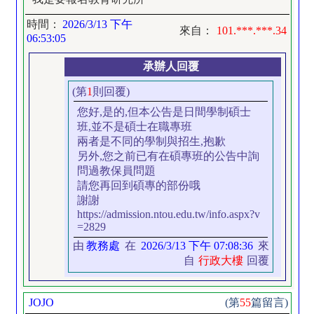
時間：
2026/3/13 下午
來自：
101.***.***.34
06:53:05
承辦人回覆
(第
1
則回覆)
您好,是的,但本公告是日間學制碩士
班,並不是碩士在職專班
兩者是不同的學制與招生,抱歉
另外,您之前已有在碩專班的公告中詢
問過教保員問題
請您再回到碩專的部份哦
謝謝
https://admission.ntou.edu.tw/info.aspx?v
=2829
由
教務處
在
2026/3/13 下午 07:08:36
來
自
行政大樓
回覆
JOJO
(第
55
篇留言)