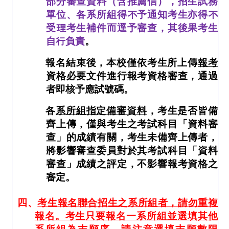
部分審查資料（含推薦信），招生試務
單位、各系所組得不予通知考生亦得不
受理考生補件而逕予審查，其後果考生
自行負責
。
報名結束後，本校僅依考生所上傳
報考
資格必要文件
進行報考資格審查，通過
者即核予應試號碼。
各
系所組指定備審資料
，考生是否皆備
齊上傳，僅與考生之考試科目「資料審
查」的成績有關，考生未備齊上傳者，
將影響審查委員對於其考試科目「資料
審查」成績之評定，不影響報考資格之
審定。
四、
考生報名聯合招生之系所組者，請勿重複
報名。考生只要報名一系所組並選填其他