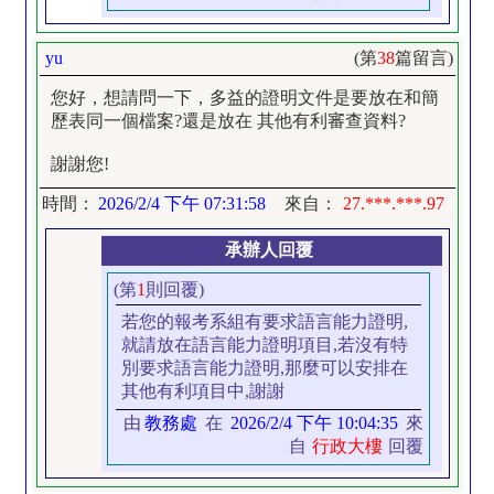
yu
(第
38
篇留言)
您好，想請問一下，多益的證明文件是要放在和簡
歷表同一個檔案?還是放在 其他有利審查資料?
謝謝您!
時間：
2026/2/4 下午 07:31:58
來自：
27.***.***.97
承辦人回覆
(第
1
則回覆)
若您的報考系組有要求語言能力證明,
就請放在語言能力證明項目,若沒有特
別要求語言能力證明,那麼可以安排在
其他有利項目中,謝謝
由
教務處
在
2026/2/4 下午 10:04:35
來
自
行政大樓
回覆