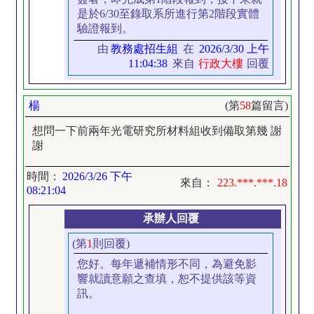
是於6/30至錄取系所進行第2階段實體
驗證報到。
由
教務處招生組
在
2026/3/30 上午
11:04:38
來自
行政大樓
回覆
楊
(第
58
篇留言)
想問一下前兩年光電研究所材料組收到備取第幾 謝
謝
時間：
2026/3/26 下午
來自：
223.***.***.18
08:21:04
承辦人回覆
(第
1
則回覆)
您好。每年遞補情形不同，為避免影
響就讀意願之查填，恕不提供該等資
訊。