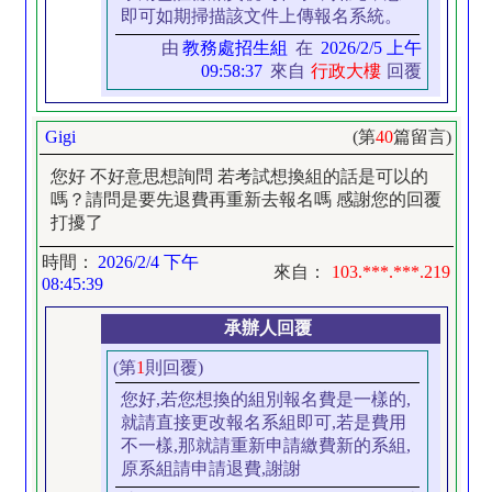
即可如期掃描該文件上傳報名系統。
由
教務處招生組
在
2026/2/5 上午
09:58:37
來自
行政大樓
回覆
Gigi
(第
40
篇留言)
您好 不好意思想詢問 若考試想換組的話是可以的
嗎？請問是要先退費再重新去報名嗎 感謝您的回覆
打擾了
時間：
2026/2/4 下午
來自：
103.***.***.219
08:45:39
承辦人回覆
(第
1
則回覆)
您好,若您想換的組別報名費是一樣的,
就請直接更改報名系組即可,若是費用
不一樣,那就請重新申請繳費新的系組,
原系組請申請退費,謝謝