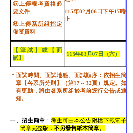
⑤
上傳
報考資格必
要文件
115
年
02
月
06
日下午
17
時
止
⑥
上傳
系所組指定
備審資料
【筆試】或
【
面
115
年
03
月
07
日（六）
試】
＊面試時間、面試地點、面試順序：依招生簡
章【各系所分則】（第
17
～
32
頁）規定。如
有更動，將由各系所組於考前逕行公告或通
知。
一、
招生簡章
：
考生可由本公告附檔下載電子
簡章完整版，
不另發售紙本簡章
。