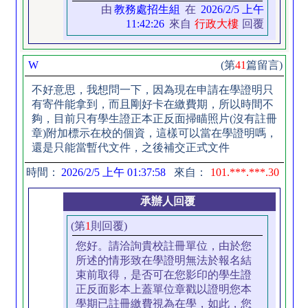
由
教務處招生組
在
2026/2/5 上午
11:42:26
來自
行政大樓
回覆
W
(第
41
篇留言)
不好意思，我想問一下，因為現在申請在學證明只
有寄件能拿到，而且剛好卡在繳費期，所以時間不
夠，目前只有學生證正本正反面掃瞄照片(沒有註冊
章)附加標示在校的個資，這樣可以當在學證明嗎，
還是只能當暫代文件，之後補交正式文件
時間：
2026/2/5 上午 01:37:58
來自：
101.***.***.30
承辦人回覆
(第
1
則回覆)
您好。請洽詢貴校註冊單位，由於您
所述的情形致在學證明無法於報名結
束前取得，是否可在您影印的學生證
正反面影本上蓋單位章戳以證明您本
學期已註冊繳費視為在學，如此，您