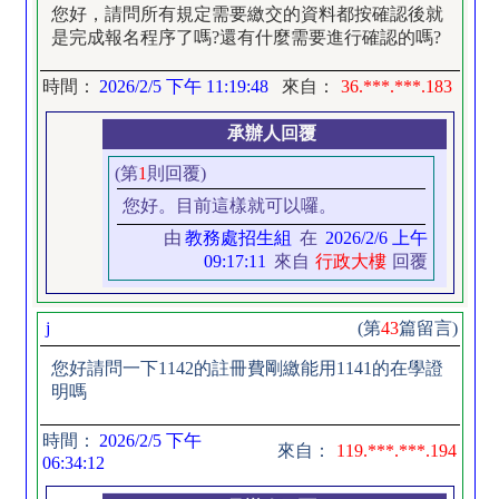
您好，請問所有規定需要繳交的資料都按確認後就
是完成報名程序了嗎?還有什麼需要進行確認的嗎?
時間：
2026/2/5 下午 11:19:48
來自：
36.***.***.183
承辦人回覆
(第
1
則回覆)
您好。目前這樣就可以囉。
由
教務處招生組
在
2026/2/6 上午
09:17:11
來自
行政大樓
回覆
j
(第
43
篇留言)
您好請問一下1142的註冊費剛繳能用1141的在學證
明嗎
時間：
2026/2/5 下午
來自：
119.***.***.194
06:34:12