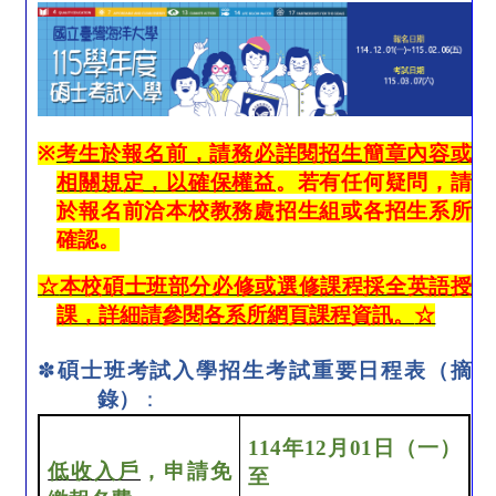
※
考生於報名前，請務必詳閱招生簡章內容或
相關規定，以確保權益
。若有任何疑問，請
於報名前洽本校教務處招生組或各招生系所
確認。
☆
本校碩士班部分必修或選修課程採全英語授
課，詳細請參閱各系所網頁課程資訊。
☆
✽
碩士班考試入學招生考試重要日程表（摘
錄）
：
114
年
12
月
01
日（一）
低收入戶
，申請免
至