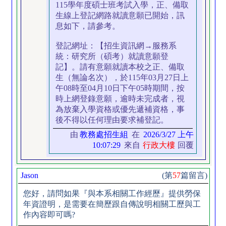
115學年度碩士班考試入學，正、備取
生線上登記網路就讀意願已開始，訊
息如下，請參考。
登記網址：【招生資訊網→服務系
統：研究所（碩考）就讀意願登
記】。請有意願就讀本校之正、備取
生（無論名次），於115年03月27日上
午08時至04月10日下午05時期間，按
時上網登錄意願，逾時未完成者，視
為放棄入學資格或優先遞補資格，事
後不得以任何理由要求補登記。
由
教務處招生組
在
2026/3/27 上午
10:07:29
來自
行政大樓
回覆
Jason
(第
57
篇留言)
您好，請問如果『與本系相關工作經歷』提供勞保
年資證明，是需要在簡歷跟自傳說明相關工歷與工
作內容即可嗎?