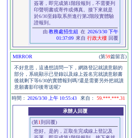
簽署，即完成第1階段報到，不需要列
印聲明書或寄件或傳真。接下來就是
於6/30至錄取系所進行第2階段實體驗
證報到。
由
教務處招生組
在
2026/3/30 下午
01:37:09
來自
行政大樓
回覆
MIRROR
(第
59
篇留言)
不好意思，這邊想請問一下，網路登記就讀意願的
部分，系統顯示已登錄以及線上簽名完就讀意願書
後就剩下等6/30的實體報到嗎?還是需要另外把就讀
意願書影印後寄送呢?
時間：
2026/3/30 上午 10:55:43
來自：
59.***.***.31
承辦人回覆
(第
1
則回覆)
您好。是的，正取生完成線上登記及
簽署，即完成第1階段報到，接下來就