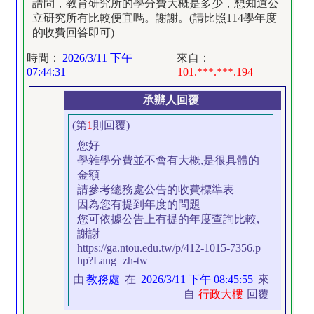
請問，教育研究所的學分費大概是多少，想知道公
立研究所有比較便宜嗎。謝謝。(請比照114學年度
的收費回答即可)
時間：
2026/3/11 下午
來自：
07:44:31
101.***.***.194
承辦人回覆
(第
1
則回覆)
您好
學雜學分費並不會有大概,是很具體的
金額
請參考總務處公告的收費標準表
因為您有提到年度的問題
您可依據公告上有提的年度查詢比較,
謝謝
https://ga.ntou.edu.tw/p/412-1015-7356.p
hp?Lang=zh-tw
由
教務處
在
2026/3/11 下午 08:45:55
來
自
行政大樓
回覆