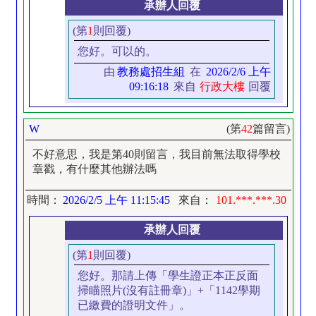
承辦人回覆
(第
1
則回覆)
您好。可以的。
由
教務處招生組
在
2026/2/6 上午
09:16:18
來自
行政大樓
回覆
W
(第
42
篇留言)
不好意思，我是第40則留言，我目前無法取得學校
章戳，有什麼其他辦法嗎
時間：
2026/2/5 上午 11:15:45
來自：
101.***.***.30
承辦人回覆
(第
1
則回覆)
您好。那請上傳「學生證正本正反面
掃瞄照片(沒有註冊章)」+「1142學期
已繳費的證明文件」。