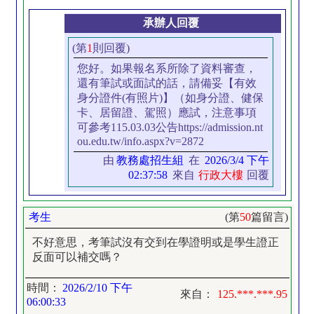
承辦人回覆
(第
1
則回覆)
您好。如果報名系所除了資料審查，
還有筆試或面試的話，請備妥【有效
身分證件(有照片)】（如身分證、健保
卡、居留證、駕照）應試，注意事項
可參考115.03.03公告https://admission.nt
ou.edu.tw/info.aspx?v=2872
由
教務處招生組
在
2026/3/4 下午
02:37:58
來自
行政大樓
回覆
考生
(第
50
篇留言)
不好意思，考筆試沒有交到在學證明或是學生證正
反面可以補交嗎？
時間：
2026/2/10 下午
來自：
125.***.***.95
06:00:33