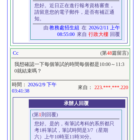
您好。近日正在進行報考資格審查，
請留意您的電子郵件，是否有補正通
知。
由
教務處招生組
在
2026/2/11 上午
08:55:00
來自
行政大樓
回覆
Cc
(第
48
篇留言)
我想確認一下每個筆試的時間每個都是10:00～11:3
0就結束嗎？
時間：
2026/2/9 下午
來自：
223.***.***.220
03:41:38
承辦人回覆
(第
1
則回覆)
您好。是的，有筆試考科的系所都只
考1科筆試，筆試時間是3/7（星期
六）上午10時至11時30分。