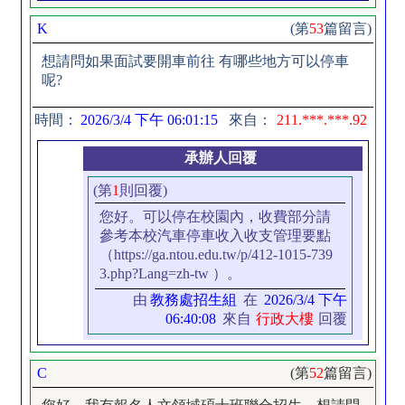
K
(第
53
篇留言)
想請問如果面試要開車前往 有哪些地方可以停車
呢?
時間：
2026/3/4 下午 06:01:15
來自：
211.***.***.92
承辦人回覆
(第
1
則回覆)
您好。可以停在校園內，收費部分請
參考本校汽車停車收入收支管理要點
（https://ga.ntou.edu.tw/p/412-1015-739
3.php?Lang=zh-tw ）。
由
教務處招生組
在
2026/3/4 下午
06:40:08
來自
行政大樓
回覆
C
(第
52
篇留言)