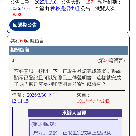
公告日期：
2025/11/10
公告天數：
157
預計到期：
2026/4/16
本篇由
教務處招生組
公告 瀏覽人次：
58286
共有
60
回應留言
相關留言
J
(第
60
篇留言)
不好意思，想問一下，正取生登記完成簽署，系統
顯示已登記且可以預覽已上傳聲明書，這樣就完成
了嗎？還是需要列印聲明書並寄件或傳真？
時間：
2026/3/30 下午
來自：
12:11:15
101.***.***.243
承辦人回覆
(第
1
則回覆)
您好。是的，正取生完成線上登記及