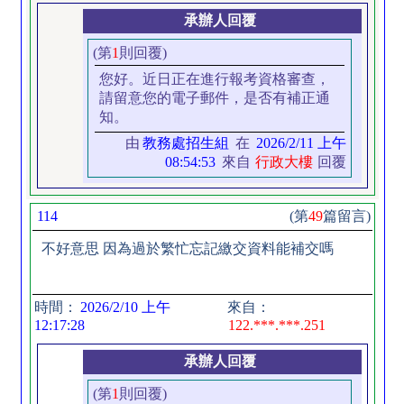
承辦人回覆
(第
1
則回覆)
您好。近日正在進行報考資格審查，
請留意您的電子郵件，是否有補正通
知。
由
教務處招生組
在
2026/2/11 上午
08:54:53
來自
行政大樓
回覆
114
(第
49
篇留言)
不好意思 因為過於繁忙忘記繳交資料能補交嗎
時間：
2026/2/10 上午
來自：
12:17:28
122.***.***.251
承辦人回覆
(第
1
則回覆)