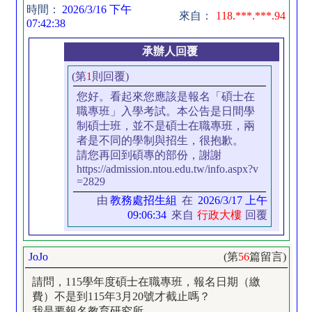
時間：
2026/3/16 下午
來自：
118.***.***.94
07:42:38
承辦人回覆
(第
1
則回覆)
您好。看起來您應該是報名「碩士在
職專班」入學考試。本公告是日間學
制碩士班，並不是碩士在職專班，兩
者是不同的學制與招生，很抱歉。
請您再回到碩專的部份，謝謝
https://admission.ntou.edu.tw/info.aspx?v
=2829
由
教務處招生組
在
2026/3/17 上午
09:06:34
來自
行政大樓
回覆
JoJo
(第
56
篇留言)
請問，115學年度碩士在職專班，報名日期（繳
費）不是到115年3月20號才截止嗎？
我是要報名教育研究所