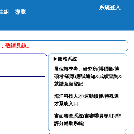
系統登入
生組
導覽
便之處，敬請見諒。
▶服務系統
暑假轉學考、研究所(博碩甄/博
碩考/碩專)應試通知&成績查詢&
就讀意願登記
海洋科技人才/運動績優/特殊選
才系統入口
書面審查系統(書審委員專用)(非
評分輔助系統)