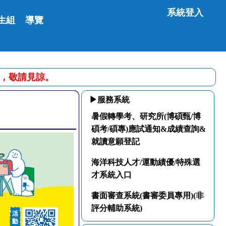
系統登入
生組
導覽
便之處，敬請見諒。
▶服務系統
暑假轉學考、研究所(博碩甄/博
碩考/碩專)應試通知&成績查詢&
就讀意願登記
海洋科技人才/運動績優/特殊選
才系統入口
書面審查系統(書審委員專用)(非
評分輔助系統)