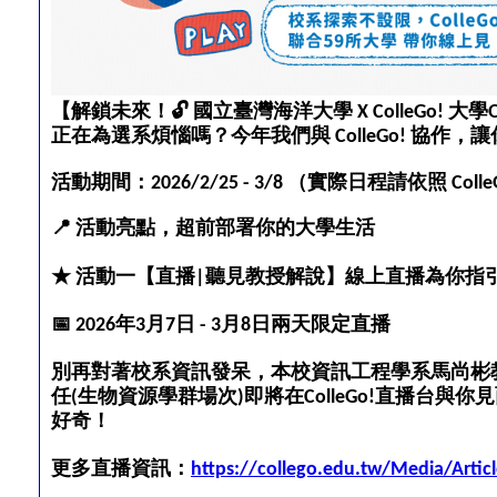
🔓
【解鎖未來！
 國立臺灣海洋大學 X ColleGo! 大
正在為選系煩惱嗎？今年我們與 ColleGo! 協
活動期間：2026/2/25 - 3/8 （實際日程請依照 Col
📍
 活動亮點，超前部署你的大學生活
★ 活動一【直播|聽見教授解說】線上直播為你指
📅
 2026年3月7日 - 3月8日兩天限定直播
別再對著校系資訊發呆，本校資訊工程學系馬尚彬
任(生物資源學群場次)即將在ColleGo!直播
好奇！
更多直播資訊：
https://collego.edu.tw/Media/Artic