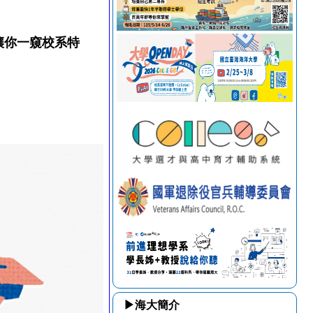
讓你一窺校系特
▶海大簡介