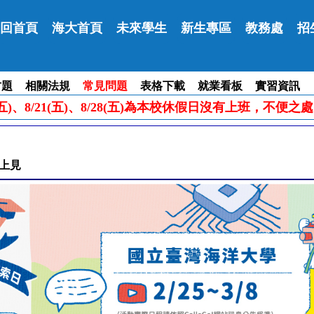
回首頁
海大首頁
未來學生
新生專區
教務處
招
古題
相關法規
常見問題
表格下載
就業看板
實習資訊
五)、8/14(五)、8/21(五)、8/28(五)為本校休假日沒有上班，不
線上見