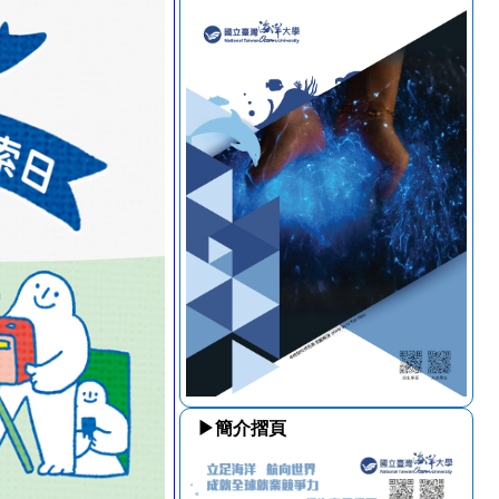
▶簡介摺頁