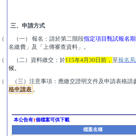
三、申請
方式
（ （一）
報名：請於第二階段
指定項目甄試報名期
名繳費」及「上傳審查資料」。
（ （二）
資料繳交：於
115
年
4
月
30
日前
，
至
報名系
候。
（ （三）
注意事項：應繳交證明文件及申請表格請
格申請表
。
本公告有
1
個檔案可供下載
檔案名稱