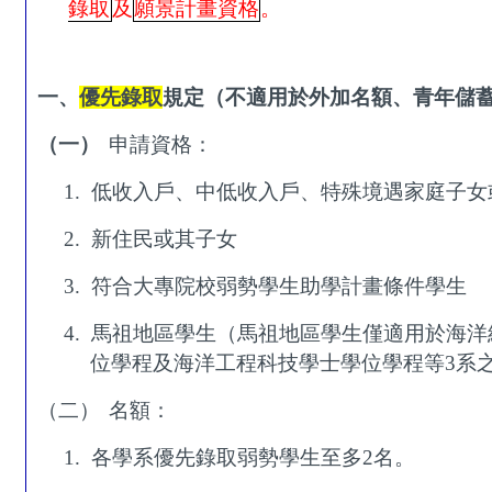
錄取
及
願景計畫資格
。
一、
優先錄取
規定（不適用於外加名額、青年儲
（一）
申請資格：
1.
低收入戶、中低收入戶、特殊境遇家庭
子女
2.
新住民或其子女
3.
符合大專院校弱勢學生助學計畫條件學生
4.
馬祖地區學生（馬祖地區學生僅適用於海洋
位學程及海洋工程科技學士學位學程等
3
系
（二）
名額：
1.
各學系優先錄取弱勢學生至多
2
名。