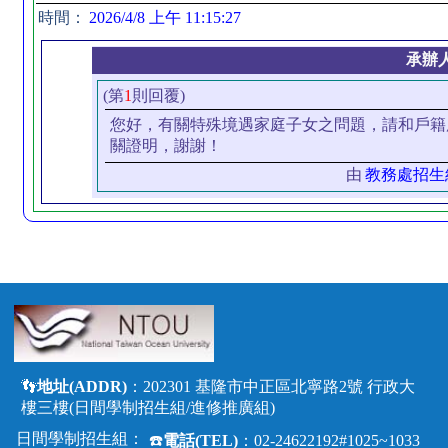
時間：
2026/4/8 上午 11:15:27
承辦
(第
1
則回覆)
您好，有關特殊境遇家庭子女之問題，請和戶籍
關證明，謝謝！
由
教務處招生
👣
地址(ADDR)
：202301 基隆市中正區北寧路2號 行政大
樓三樓(日間學制招生組/進修推廣組)
日間學制招生組：
☎️
電話(TEL)
：02-24622192#1025~1033