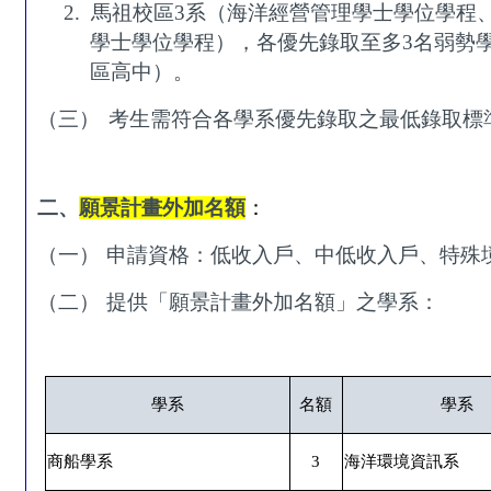
2.
馬祖校區
3
系（海洋經營管理學士學位學程
學士學位學程），各優先錄取至多
3
名弱勢
區高中）。
（三）
考生需符合各學系優先錄取之最低錄取標
二、
願景計畫外加名額
：
（一）
申請資格：低收入戶、中低收入戶、特殊
（二）
提供「願景計畫外加名額」之學系：
學系
名額
學系
商船學系
3
海洋環境資訊系