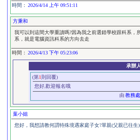
時間：
2026/4/14 上午 09:51:11
方秉和
我可以到這間大學重讀嗎?因為我之前選錯學校跟科系，
系，就是電腦資訊科系的方向去走
時間：
2026/4/13 下午 05:23:06
承辦
(第
1
則回覆)
您好,歡迎報名哦
由
教務
葉小姐
您好，我想請教何謂特殊境遇家庭子女?單親(父親已往生)