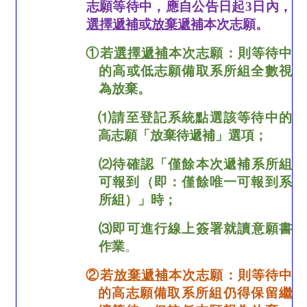
志願等待中，應自公告日起
3
日內，
選擇遞補
或
放棄遞補
本次志願。
①
若
選擇遞補
本次志願：則等待中
的高或低志願備取系所組全數視
為放棄。
⑴
請至登記系統點選該等待中的
高志願「放棄待遞補」選項；
⑵
待確認「僅餘本次遞補系所組
可報到（即：僅餘唯一可報到系
所組）」時；
⑶
即可進行線上簽署就讀意願書
作業
。
②
若
放棄遞補
本次志願：則等待中
的高志願備取系所組仍得保留繼