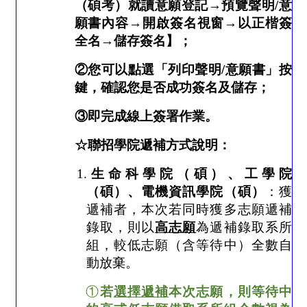
（碩考）就讀意願登記
→
預覽聲明
/
意
願書內容
→
開啟簽名視窗
→
以正楷簽
全名
→
儲存簽名】；
②
您可以點選「列印聲明
/
意願書」按
鍵，確認您是否成功簽名及儲存；
③
即完成線上簽署作業。
☆
聯招學院遞補方式說明：
1.
生命科學院（碩）、工學院
（碩）、電機資訊學院（碩）
：獲
遞補者，本次若同時獲多志願遞補
錄取，則以
高志願
為遞補錄取系所
組，較低志願（含等待中）全數自
動放棄。
①
若
選擇遞補
本次志願，則等待中