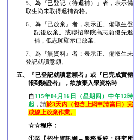
5
、為『已登記（待遞補）』者，表示備
取生尚未取得遞補資格。
6
、為『已放棄』者，表示正、備取生登
記後放棄。或聯招學院高志願優先遞
補，低志願顯示已放棄。
7
、為『無資料』者：表示正、備取生未
登記就讀意願。
五、『已登記就讀意願者』或『已完成實體
報到驗證者』，欲放棄入學資格時
自
115
年
04
月
16
日（星期四）中午
12
時
起
，請
於
3
天內（包含上網申請當日）完
成線上放棄作業。
☆☆
程序：
①
至【招生資訊網
→
服務系統：研究所