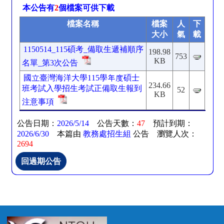
本公告有
2
個檔案可供下載
檔案名稱
檔案
人
下
大小
氣
載
1150514_115碩考_備取生遞補順序
198.98
753
KB
名單_第3次公告
國立臺灣海洋大學115學年度碩士
234.66
班考試入學招生考試正備取生報到
52
KB
注意事項
公告日期：
2026/5/14
公告天數：
47
預計到期：
2026/6/30
本篇由
教務處招生組
公告 瀏覽人次：
2694