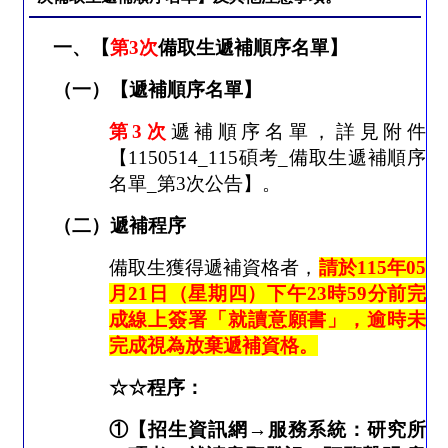
一、【
第
3
次
備取生遞補順序名單】
（一）【遞補順序名單】
第
3
次
遞補順序名單，詳見附件
【
1150514_115
碩考
_
備取生遞補順序
名單
_
第
3
次公告】。
（二）遞補程序
備取生獲得遞補資格者，
請於
115
年
05
月
21
日（星期四）下午
23
時
59
分前完
成線上簽署「就讀意願書」，逾時未
完成視為放棄遞補資格。
☆☆
程序：
①
【招生資訊網
→
服務系統：研究所