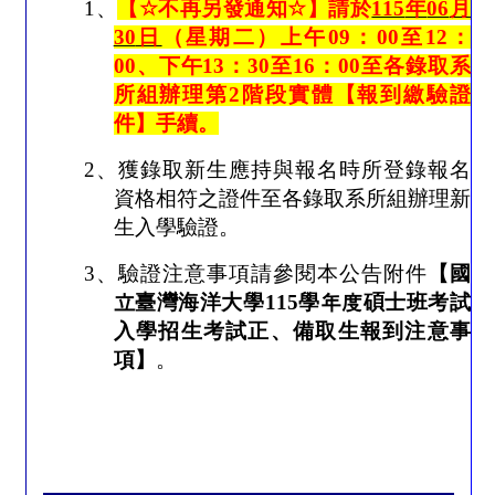
1
、
【
☆
不再另發通知
☆
】請於
115
年
06
月
30
日
（星期二）上午
09
：
00
至
12
：
00
、下午
13
：
30
至
16
：
00
至各錄取系
所組辦理
第
2
階段實體
【報到繳驗證
件】手續。
2
、獲錄取新生應持與報名時所登錄報名
資格相符之證件至各錄取系所組辦理新
生入學驗證。
3
、驗證注意事項請參閱本公告附件
【
國
立臺灣海洋大學
115
學年度碩士班考試
入學招生考試正、備取生報到注意事
項
】
。