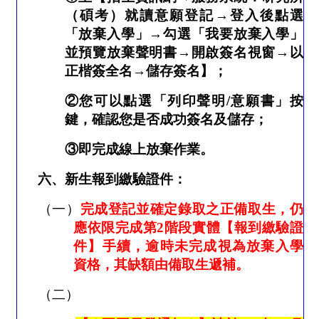
（碩考）就讀意願登記
→
登入後點選
「放棄入學」
→
勾選「我要放棄入學」
並預覽放棄聲明書
→
開啟簽名視窗
→
以
正楷簽全名
→
儲存簽名】；
②
您可以點選「列印聲明
/
意願書」按
鍵，確認您是否成功簽名及儲存；
③
即完成
線上放棄作業
。
六、新生報到繳驗證件：
（一）
完成登記並確定錄取之正備取生，仍
應依限完成第
2
階段實體【報到繳驗證
件】手續，逾時未完成視為放棄入學
資格，其缺額由備取生遞補。
（二）