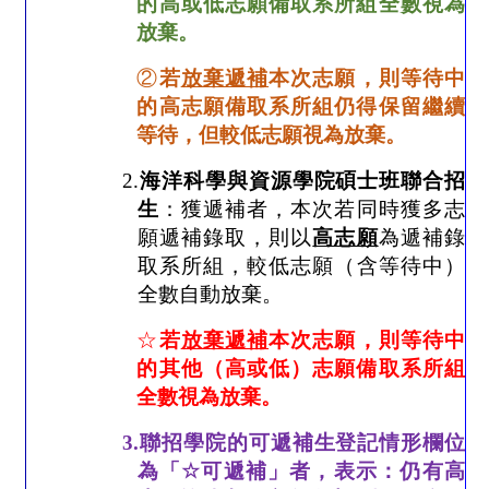
的高或低志願備取系所組全數視為
放棄。
②
若
放棄遞補
本次志願，則等待中
的高志願備取系所組仍得保留繼續
等待，但較低志願視為放棄。
2.
海洋科學與資源學院碩士班聯合招
生
：獲遞補者，本次若同時獲多志
願遞補錄取，則以
高志願
為遞補錄
取系所組，較低志願（含等待中）
全數自動放棄。
☆
若
放棄遞補
本次志願，則等待中
的其他（高或低）志願備取系所組
全數視為放棄。
3.
聯招學院的可遞補生登記情形欄位
為「
☆
可遞補」者，表示：仍有高