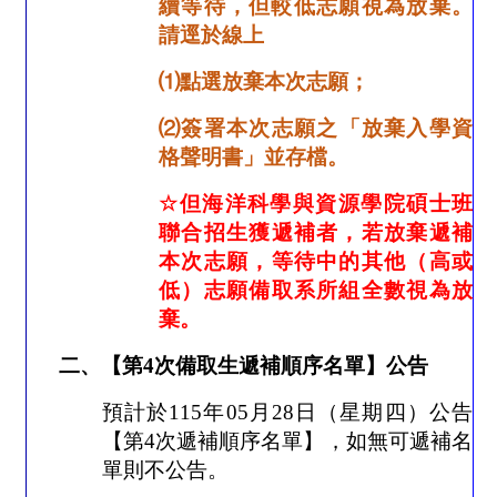
續等待
，但較低志願視為放棄。
請逕於線上
⑴
點選放棄本次志願；
⑵
簽署本次志願之「放棄入學資
格聲明書」並存檔。
☆
但海洋科學與資源學院碩士班
聯合招生獲遞補者，若放棄遞補
本次志願，等待中的其他（高或
低）志願備取系所組全數視為放
棄。
二、【第
4
次備取生遞補順序名單】公告
預計於
115
年
05
月
28
日（星期四）公告
【第
4
次遞補順序名單】，如無可遞補名
單則不公告。