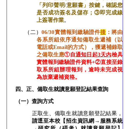
「列印聲明
/
意願書」按鍵，確認您
是否成功簽名及儲存；
③
即完成線
上簽署作業
。
（二）
06/30
實體報到繳驗證件
後
：將由
各系所組依序通知備取生遞補（以
電話或
Email
的方式），獲遞補錄取
之備取生應
①
自
通知日起
3
天內
檢具
實體報到繳驗證件資料
+
②
直接至錄
取系所組辦理報到，逾時未完成視
為放棄遞補資格。
四、正、備取生就讀意願登記結果查詢
（一）查詢方式
正取生、備取生就讀意願登記結果，
請逕至本校【招生資訊網→服務系統
→研究所（碩考）就讀意願登記】