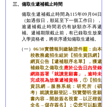
三、備取生遞補截止時間
備取生遞補截止時間為
115
年
09
月
04
日
（如遇假日，順延至下一個工作日），
逾遞補截止時間若仍有缺額亦不再遞
補。遞補期限截止前，有已錄取生放棄
入學資格者，將依序通知備取生遞補。
（一）
06/30
實體報到繳驗證件
前
：由本
校教務處招生組於【招生資訊網】
網頁公告【遞補順序名單】，獲遞
補錄取之備取生
應於
公告日內
登錄
網路簽署「就讀意願書」，逾時未
完成視為放棄遞補資格
，
①
【招生
資訊網
→
服務系統：研究所（碩
考）就讀意願登記
→
預覽聲明
/
意願
書內容
→
開啟簽名視窗
→
以正楷簽
全名
→
儲存簽名】；
②
您可以點選