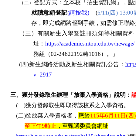
登記方式：至本校「招生資訊網」，點
（二）
就讀意願登記
(請按我)
」
(
6/11(
四
) 13:00
存，即完成網路報到手續，
如需修正聯絡
（三）有關新生入學暨註冊須知等相關資料
址：
https://academics.ntou.edu.tw/newage/
務組（
02-24622192
轉
1016
）。」
(四)新生網路活動及新生相關資訊公告：
http
v=2917
三、獲分發錄取生辦理「放棄入學資格」說明：
(
一
)
獲分發錄取生即取得該校系之入學資格。
(
二
)
欲放棄入學資格者，
應於
115
年
6
月
11
日
(
四
)
至下午
9
時止
，至
甄選委員會網址