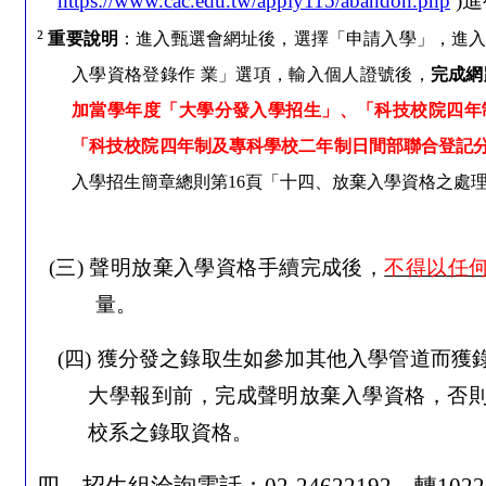
https://www.cac.edu.tw/apply115/abandon.php
)
進
²
重要說明
：進入甄選會網址後，選擇「申請入學」，進
入學資格登錄作
業」選項，輸入個人證號後，
完成網
加當學年度「大學分發入學招生」、「科技校院四年
「科技校院四年制及專科學校二年制日間部聯合登記
入學招生簡章總則第
16
頁「十四、放棄入學資格之處
(
三
)
聲明放棄入學資格手續完成後，
不得以任
量。
(
四
)
獲分發之錄取生如參加其他入學管道而獲
大學報到前，完成聲明放棄入學資格，否
校系之錄取資格。