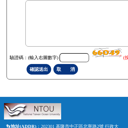
驗證碼：(輸入右圖數字)
(
👣
地址(ADDR)
：202301 基隆市中正區北寧路2號 行政大