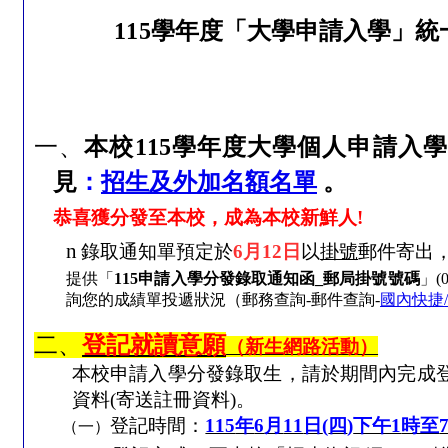
115
學年度「大學申請入學」統
一、
本校
115
學年度大學個人申請入學
見
：
招生及外加名額名單
。
恭喜獲分發至本校，成為本校新鮮人
!
n
錄取通知單預定於
6
月
12
日
以
掛號
郵件寄出
提供「
115
申請入學分發錄取通知函
_
郵局掛號號碼
」
(
詢您的成績單投遞狀況（郵務查詢
-
郵件查詢
-
國內快捷
二、
登記就讀意願
（新生網路活動）
本校申請入學分發錄取生，請於期間內完成
資料
(
寄送註冊資料
)
。
登記時間：
115
年
6
月
11
日
(
四
)
下午1
時至
（一）