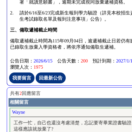
署「就讀意願書」，逾期未完成視同放棄遞補資格。
2.
請於
6/16
至
6/23
完成新生報到學力驗證（詳見本校招生
生考試錄取名單及報到注意事項」公告）。
三、備取遞補截止時間
備取遞補截止時間為
115
年
09
月
04
日，逾遞補截止日若仍有
已錄取生放棄入學資格者，將依序通知備取生遞補。
公告日期：
2026/6/15
公告天數：
200
預計到期：
2027/1/
瀏覽人次：
1975
共有
2
回應留言
相關留言
Wayne
工作一忙，自己也還沒考慮清楚，忘記要寄畢業證書驗證..
這樣應該就放棄了?