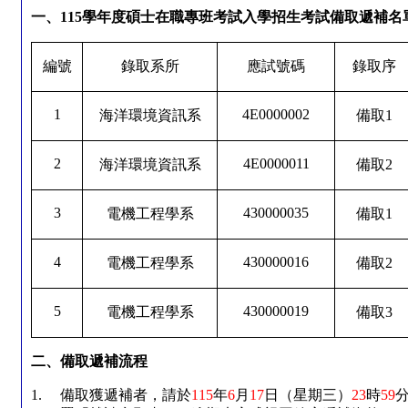
一、
115
學年度碩士在職專班考試入學招生考試備取遞補名單(202
編號
錄取系所
應試號碼
錄取序
1
4E0000002
海洋環境資訊系
備取
1
2
4E0000011
海洋環境資訊系
備取
2
3
430000035
電機工程學系
備取
1
4
430000016
電機工程學系
備取
2
5
430000019
電機工程學系
備取
3
二、備取遞補流程
1.
備取獲遞補者，請於
115
年
6
月
17
日（星期三）
23
時
59