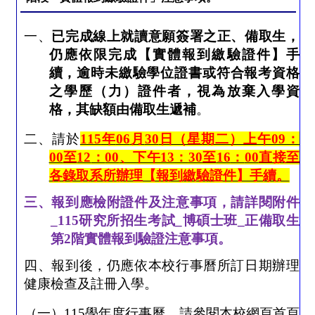
一、
已完成線上就讀意願簽署之正、備取生，
仍應依限完成【實體報到繳驗證件】手
續，逾時未繳驗學位證書或符合報考資格
之學歷（力）證件者，視為放棄入學資
格，其缺額由備取生遞補
。
二、
請於
115
年
06
月
30
日（星期二）上午
09
：
00
至
12
：
00
、下午
13
：
30
至
16
：
00
直接至
各錄取系所辦理【報到繳驗證件】手續。
三、報到應檢附證件及注意事項，請詳閱附件
_115
研究所招生考試
_
博碩士班
_
正備取生
第
2
階實體報到驗證注意事項。
四、報到後，仍應依本校行事曆所訂日期辦理
健康檢查及註冊入學。
（一）
115
學年度行事曆，請參閱本校網頁首頁