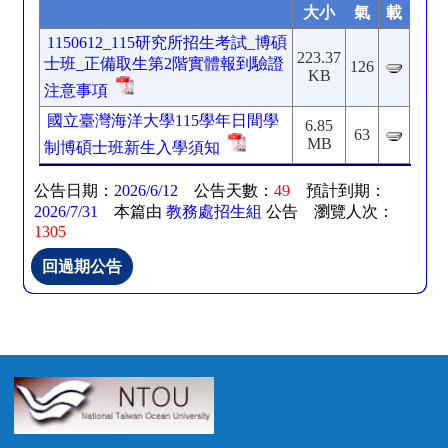
大小
氣
載
1150612_115研究所招生考試_博碩
223.37
士班_正備取生第2階實體報到驗證
126
KB
注意事項
國立臺灣海洋大學115學年日間學
6.85
63
MB
制博碩士班新生入學須知
公告日期：
2026/6/12
公告天數：
49
預計到期：
2026/7/31
本篇由
教務處招生組
公告 瀏覽人次：
1305