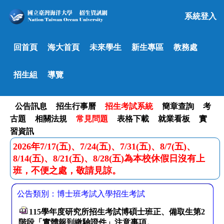
系統登入
回首頁
海大首頁
未來學生
新生專區
教務處
招生組
導覽
公告訊息
招生行事曆
招生考試系統
簡章查詢
考
古題
相關法規
常見問題
表格下載
就業看板
實
習資訊
2026年7/17(五)、7/24(五)、7/31(五)、8/7(五)、
8/14(五)、8/21(五)、8/28(五)為本校休假日沒有上
班，不便之處，敬請見諒。
公告類別：博士班考試入學招生考試
115學年度研究所招生考試博碩士班正、備取生第2
階段「實體報到繳驗證件」注意事項。