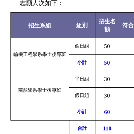
志願人次如下：
招生名
組別
符合
招生系組
額
50
假日組
輪機工程學系學士後專班
50
小計
30
平日組
商船學系學士後專班
30
假日組
60
小計
110
合計