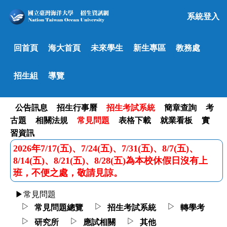
系統登入
回首頁
海大首頁
未來學生
新生專區
教務處
招生組
導覽
公告訊息
招生行事曆
招生考試系統
簡章查詢
考
古題
相關法規
常見問題
表格下載
就業看板
實
習資訊
2026年7/17(五)、7/24(五)、7/31(五)、8/7(五)、
8/14(五)、8/21(五)、8/28(五)為本校休假日沒有上
班，不便之處，敬請見諒。
▶常見問題
▷
▷
▷
常見問題總覽
招生考試系統
轉學考
▷
▷
▷
研究所
應試相關
其他