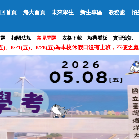
回首頁
海大首頁
未來學生
新生專區
教務處
招
古題
相關法規
常見問題
表格下載
就業看板
實習資訊
五)、8/14(五)、8/21(五)、8/28(五)為本校休假日沒有上班，不