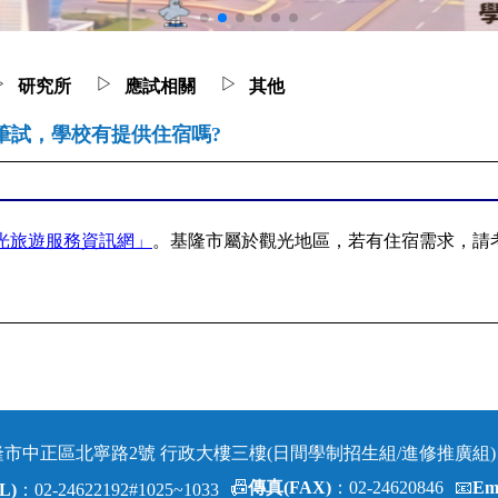
▷
▷
▷
研究所
應試相關
其他
筆試，學校有提供住宿嗎?
光旅遊服務資訊網」
。基隆市屬於觀光地區，若有住宿需求，請
 基隆市中正區北寧路2號 行政大樓三樓(日間學制招生組/進修推廣組)
📠
傳真(FAX)
：02-24620846
📧
Em
L)
：02-24622192#1025~1033