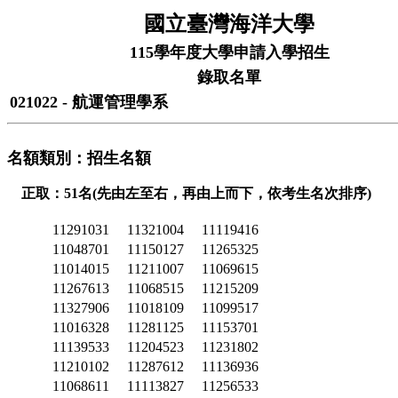
國立臺灣海洋大學
115學年度大學申請入學招生
錄取名單
021022 - 航運管理學系
名額類別：招生名額
正取：51名(先由左至右，再由上而下，依考生名次排序)
11291031
11321004
11119416
11048701
11150127
11265325
11014015
11211007
11069615
11267613
11068515
11215209
11327906
11018109
11099517
11016328
11281125
11153701
11139533
11204523
11231802
11210102
11287612
11136936
11068611
11113827
11256533