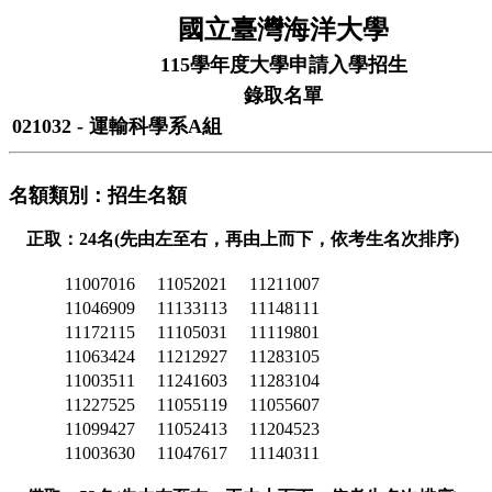
國立臺灣海洋大學
115學年度大學申請入學招生
錄取名單
021032 - 運輸科學系A組
名額類別：招生名額
正取：24名(先由左至右，再由上而下，依考生名次排序)
11007016
11052021
11211007
11046909
11133113
11148111
11172115
11105031
11119801
11063424
11212927
11283105
11003511
11241603
11283104
11227525
11055119
11055607
11099427
11052413
11204523
11003630
11047617
11140311