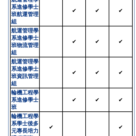
系進修學士
✔
✔
✔
班航運管理
組
航運管理學
系進修學士
✔
✔
✔
班物流管理
組
航運管理學
系進修學士
✔
✔
✔
班資訊管理
組
輪機工程學
系進修學士
✔
✔
✔
班
輪機工程學
系學士後多
✔
✔
元專長培力