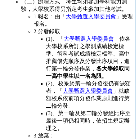
（二）辦理方式：考生均須參加學科能力測
驗，大學校系得另指定考生參加其他考試。
1.
報名：由「
大學甄選入學委員會
」受理
報名。
2.
分發錄取：
(1)
、「
大學甄選入學委員會
」依各
大學校系所訂之學測成績檢定標
準、術科考試成績檢定標準、高中
推薦優先順序及分發比序項目，進
行第一輪分發作業，
各大學錄取同
一高中學生以一名為限
。
(2)
、校系於第一輪分發後仍有缺額
者，「
大學甄選入學委員會
」就缺
額校系依前項分發作業原則進行第
二輪分發。
(3)
、第一輪及第二輪分發經比序至
最後一項仍相同時，依招生規定辦
理之。
3.
放棄：