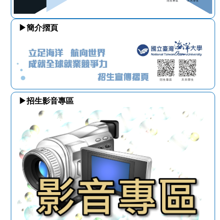
▶簡介摺頁
▶招生影音專區