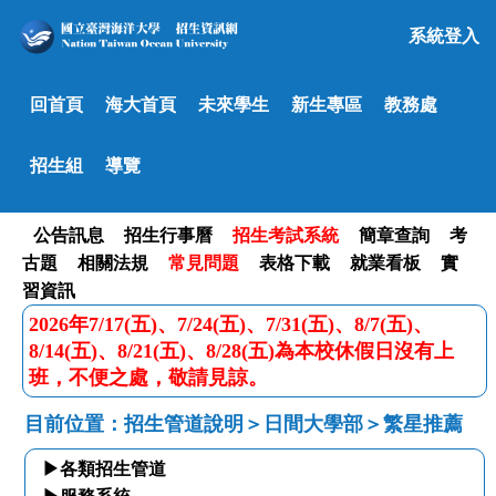
系統登入
回首頁
海大首頁
未來學生
新生專區
教務處
招生組
導覽
公告訊息
招生行事曆
招生考試系統
簡章查詢
考
古題
相關法規
常見問題
表格下載
就業看板
實
習資訊
2026年7/17(五)、7/24(五)、7/31(五)、8/7(五)、
8/14(五)、8/21(五)、8/28(五)為本校休假日沒有上
班，不便之處，敬請見諒。
目前位置：招生管道說明＞日間大學部＞繁星推薦
▶各類招生管道