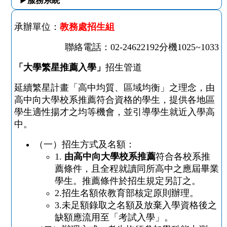
▶服務系統
承辦單位：
教務處招生組
聯絡電話：
02-24622192
分機
1025~1033
「大學繁星推薦入學」
招生管道
延續繁星計畫「高中均質、區域均衡」之理念，由
高中向大學校系推薦符合資格的學生，提供各地區
學生適性揚才之均等機會，並引導學生就近入學高
中。
（一）招生方式及名額：
1.
由高中向大學校系推薦
符合各校系推
薦條件，且全程就讀同所高中之應屆畢業
學生。推薦條件於招生規定另訂之。
2.
招生名額依教育部核定原則辦理。
3.
未足額錄取之名額及放棄入學資格後之
缺額應流用至「考試入學」。