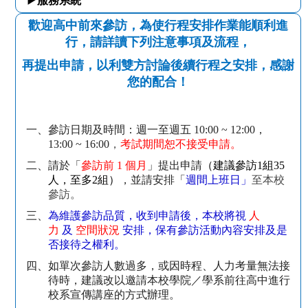
▶服務系統
歡迎高中前來參訪，為使行程安排作業能順利進
行，請詳讀下列注意事項及流程，
再提出申請，以利雙方討論後續行程之安排，感謝
您的配合！
一、
參訪日期及時間：週一至週五
10:00 ~ 12:00
，
13:00 ~ 16:00
，
考試期間恕不接受申請。
二、
請於「
參訪前
1
個月
」提出申請
（建議參訪
1
組3
5
人，至多
2
組）
，並請安排「
週間上班日」
至本校
參訪。
三、
為維護參訪品質，收到申請後，本校將視
人
力
及
空間狀況
安排，保有參訪活動內容安排及是
否接待之權利。
四、
如單次參訪人數過多，或因時程、人力考量無法接
待時，建議改以邀請本校學院／學系前往高中進行
校系宣傳講座的方式辦理。