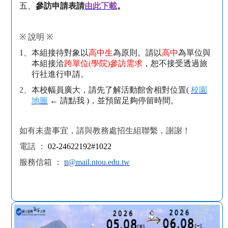
五、
參訪申請表請
由此下載
。
※
說明
※
1、
本組接待對象以
高中生
為原則。請以
高中
為單位與
本組接洽
跨單位
(
學院
)
參訪需求
，恕不接受透過旅
行社進行申請。
2、
本校幅員廣大，請先了解活動館舍相對位置
(
校園
地圖
←
請點我
)
，並預留足夠停留時間。
如有未盡事宜，請與教務處招生組聯繫，謝謝！
電話
：
02-24622192#1022
服務信箱
：
tt@mail.ntou.edu.tw