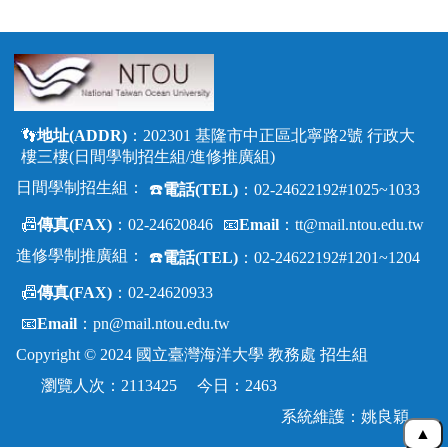
👣
地址(ADDR)
：202301 基隆市中正區北寧路2號 行政大
樓三樓(日間學制招生組/進修推廣組)
日間學制招生組：
☎️
電話(TEL)
：02-24622192#1025~1033
📠
傳真(FAX)
：02-24620846
📧
Email
：
tt@mail.ntou.edu.tw
進修學制推廣組：
☎️
電話(TEL)
：02-24622192#1201~1204
📠
傳真(FAX)
：02-24620933
📧
Email
：
pn@mail.ntou.edu.tw
Copyright
©
2024 國立臺灣海洋大學 教務處 招生組
瀏覽人次：2113425 今日：2463
系統維護：
姚良穎