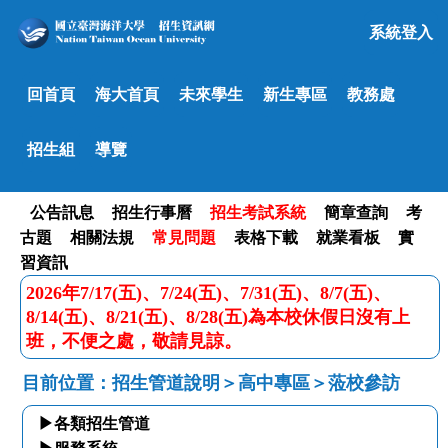
系統登入
回首頁
海大首頁
未來學生
新生專區
教務處
招生組
導覽
公告訊息
招生行事曆
招生考試系統
簡章查詢
考
古題
相關法規
常見問題
表格下載
就業看板
實
習資訊
2026年7/17(五)、7/24(五)、7/31(五)、8/7(五)、
8/14(五)、8/21(五)、8/28(五)為本校休假日沒有上
班，不便之處，敬請見諒。
目前位置：招生管道說明＞高中專區＞蒞校參訪
▶各類招生管道