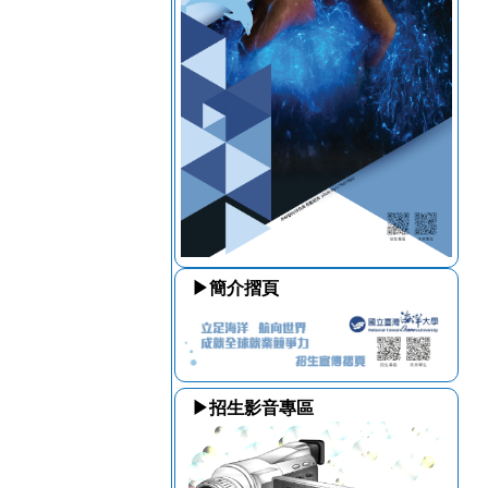
。
▶簡介摺頁
▶招生影音專區