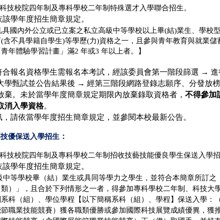
科技校院四年制及專科學校二年制特殊選才入學聯
合招生。
依該學年度招生簡章規定。
) 凡具國內外公立或已立案之私立高級中等學校以上畢(結)業生、學校
(含不具學籍自學生)等學歷(力)資格之一，且參與青年教育
與就業儲
青年體驗學習計畫」滿2 年或3 年以
上者。】
符合報名資格學生需報名本考試，經
該委員會第一階段篩選
→
進
大學甄試並公告結果後
→
經第三階段網路登錄志願序、分發放
放棄。未於當學年度簡章規定期限內放棄錄取資格者，
不得參加
取消入學資格
。
訊，請依當學年度招生簡章規定，並參閱本校最新公告。
專
：
技優保送入學招生
科技校院四年制及專科學校二年制招收技藝技能優良學生保送入學
依該學年度招生簡章規定。
級中等學校畢（結）業生或具同等學力之學生，並符合本簡章所訂之
（類）」，且合於下列情形之一者，得參加專科學校二年制、科技大
關系科（組）、學位學程【以下簡稱系科（組）、學程】保送入學：
能節職業技能競賽）獲各職類優勝或參加國際科技展覽成績優異，獲