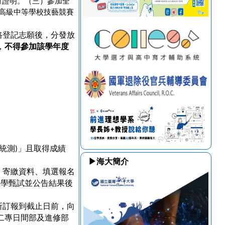
有證明。（三）參加全
高級中等學校技藝競賽
路登記志願後，分發放
，
不得參加該學年度
統測
」且取得成績
)
▶海大簡介
、寄繳資料、填選報名
大學甄試並公告結果後
所訂報到截止日前，向
二專日間部及進修部