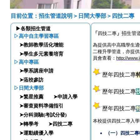
目前位置：招生管道說明＞日間大學部＞四技二專
▶各類招生管道
「
」
四技二專
招生管
▷高中自主學習專區
➤教師教學活化增能
為提供高中高職學生適
二種升學管道，亦提供
➤學生多元素養培育
員會查看：
http://www.j
▷高中專區
➤學系講座申請
歷年四技二專
➤蒞校參訪
▷日間大學部
歷年四技二專
➤繁星推薦
➤申請入學
➤審查資料準備指引
歷年四技二專
➤分科測驗(考試分發)
本校提供四技二專入學
➤轉學考
➤四技二專
（一）
四技二專
➤運動績優入學