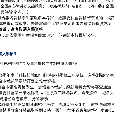
國際技能競賽（含國際展能節職業技能競賽）正（備）取國手，並持
含全國身心障礙者技能競賽），獲各職類前
名名次。（四）參加全國
3
】
競賽前
名名次。
3
)
符合報名資格學生需報名本考試，經該委員會資格審查通過、網
學校報到或放棄。未於當學年度簡章規定期限內放棄錄取資格者
管道，
違者取消入學資格
。
訊，請依當學年度招生簡章規定，並參閱本校最新公告。
選入學招生
科技校院四年制及專科學校二年制甄選入學招生
該學年度「科技校院四年制與專科學校二年制統一入學測驗
簡稱
(
合本考試簡章所訂定之報考資格。
符合本報名資格學生，需報名本考試，經該委員會資格審查通過
該委員會第一階段篩選
→
進行第二階段報名、寄繳資料、經各
網路登錄志願序、分發放榜。
錄取學生如欲參加其他招生考試，需填妥簡章附件，依甄選學校
校聲明放棄分發錄取報到資格，否則一律不得參加當學年度四技