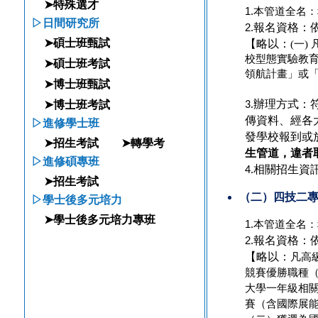
➤特殊選才
本管道全名：
1.
▷日間研究所
報名資格：
2.
【略以：
➤碩士班甄試
(一
校型態實驗教育
➤碩士班考試
領航計畫」或「
➤博士班甄試
辦理方式：
➤博士班考試
3.
傳資料、經各
▷進修學士班
發學校報到或
➤招生考試
➤轉學考
生管道，
違者
▷進修碩專班
相關招生資
4.
➤招生考試
（二）四技二
▷學士後多元培力
➤學士後多元培力專班
本管道全名：
1.
報名資格：
2.
【略以：
凡高
競賽優勝職種
大學一年級相
賽（含國際展