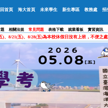
回首頁
海大首頁
未來學生
新生專區
教務處
招
古題
相關法規
常見問題
表格下載
就業看板
實習資訊
五)、8/14(五)、8/21(五)、8/28(五)為本校休假日沒有上班，不