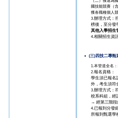
（二）獲選為
國技能競賽（
獲各職種個人
辦理方式：
3.
榜後，至分發
其他入學招生
相關招生資
4.
四技二專
三
甄
(
)
本管道全名：
1.
報名資格：
2.
學生須已報名
外，考生須符
辦理方式：
3.
校系科組，經
→
經第三階段
已報到分發
4.
所報到甄選學