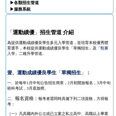
▶各類招生管道
▶服務系統
「
運動績優
」
招生管道
介紹
為提供運動成績優良學生多元入學管道，並培育本校優秀體
育選手，本校提供運動成績優良學生「單獨招生」及「
甄審
入學
」二種升學管道。
壹、運動成績優良學生
「
單獨招生
」
：
一、於每年
1
月中旬公告招生簡章，
2
月初開放報名，
3
月中旬
術科考試，
3
月底放榜。
報名資格：
二、
報考者需同時具備下列二項資格，方得報
考：
（一）凡具國內外公立或已立案之私立高中、高職以上畢業