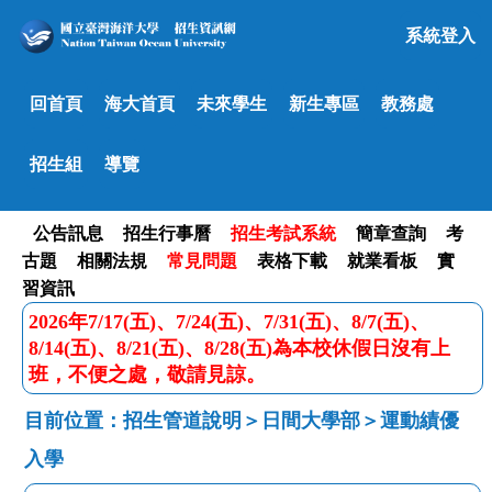
系統登入
回首頁
海大首頁
未來學生
新生專區
教務處
招生組
導覽
公告訊息
招生行事曆
招生考試系統
簡章查詢
考
古題
相關法規
常見問題
表格下載
就業看板
實
習資訊
2026年7/17(五)、7/24(五)、7/31(五)、8/7(五)、
8/14(五)、8/21(五)、8/28(五)為本校休假日沒有上
班，不便之處，敬請見諒。
目前位置：招生管道說明＞日間大學部＞運動績優
入學