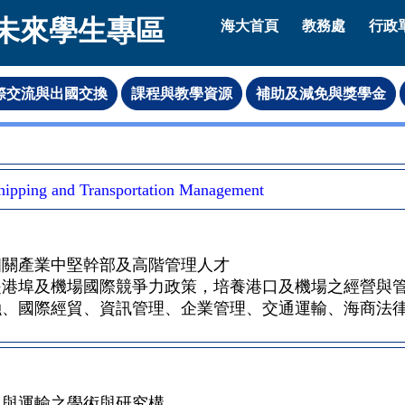
未來學生專區
海大首頁
教務處
行政
hipping and Transportation Management
相關產業中堅幹部及高階管理人才
提港埠及機場國際競爭力政策，培養港口及機場之經營與
融、國際經貿、資訊管理、企業管理、交通運輸、海商法
運與運輸之學術與研究構