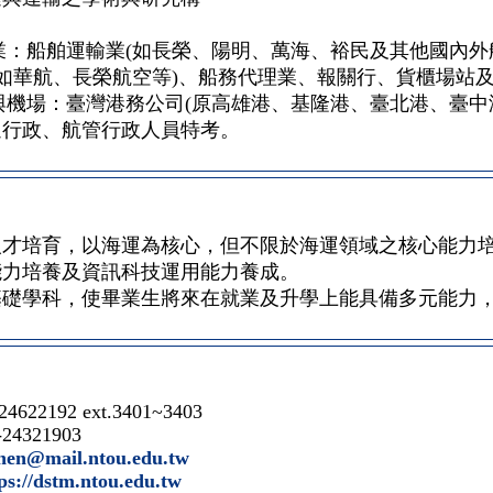
業：船舶運輸業(如長榮、陽明、萬海、裕民及其他國內外航
(如華航、長榮航空等)、船務代理業、報關行、貨櫃場站
與機場：臺灣港務公司(原高雄港、基隆港、臺北港、臺中
通行政、航管行政人員特考。
人才培育，以海運為核心，但不限於海運領域之核心能力
能力培養及資訊科技運用能力養成。
基礎學科，使畢業生將來在就業及升學上能具備多元能力
-24622192 ext.3401~3403
-24321903
chen@mail.ntou.edu.tw
ps://dstm.ntou.edu.tw