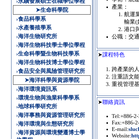
›永續發展碩士在職學位學程
產業：
➤生命科學院
航運
›食品科學系
輸業
›水產養殖學系
港口
›海洋生物研究所
公職：交
›海洋生物科技學士學位學程
›生命科學暨生物科技學系
➤
課程特色
›海洋生物科技博士學位學程
跨產業的
›食品安全與風險管理研究所
注重語文
➤海洋科學與資源學院
重視管理
›海洋環境資訊系
›環境生物與漁業科學學系
➤
聯絡資訊
›地球科學研究所
›海洋事務與資源管理研究所
Tel:+886-2
Fax:+886-2
›海洋環境與生態研究所
E-mail:
slu
›海洋資源與環境變遷博士學
Website:
htt