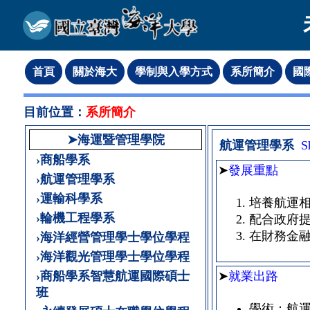
目前位置：
系所簡介
➤海運暨管理學院
航運管理學系
S
›商船學系
➤
發展重點
›航運管理學系
›運輸科學系
培養航運
›輪機工程學系
配合政府
在財務金
›海洋經營管理學士學位學程
›海洋觀光管理學士學位學程
›商船學系智慧航運國際碩士
➤
就業出路
班
學術：航