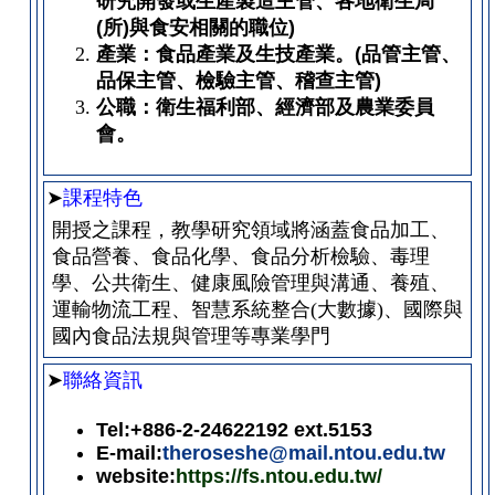
研究開發或生產製造主管、各地衛生局
(
所
)
與食安相關的職位
)
產業：食品產業及生技產業。
(
品管主管、
品保主管、檢驗主管、稽查主管
)
公職：衛生福利部、經濟部及農業委員
會。
➤
課程特色
開授之課程，教學研究領域將涵蓋食品加工、
食品營養、食品化學、食品分析檢驗、毒理
學、公共衛生、健康風險管理與溝通、養殖、
運輸物流工程、智慧系統整合(大數據)、國際與
國內食品法規與管理等專業學門
➤
聯絡資訊
Tel:+886-2-24622192 ext.5153
E-mail:
theroseshe@mail.ntou.edu.tw
website:
https://fs.ntou.edu.tw/