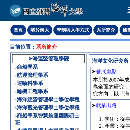
目前位置：
系所簡介
➤海運暨管理學院
海洋文化研究所
›商船學系
➤
發展重點
›航運管理學系
本所於2007
›運輸科學系
為全面的研究，
›輪機工程學系
究方向，以「海
›海洋經營管理學士學位學程
➤
就業出路
›海洋觀光管理學士學位學程
›商船學系智慧航運國際碩士
學術：從
班
產業：從