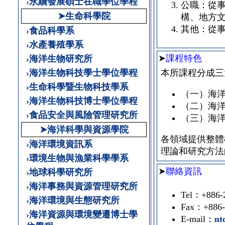
›永續發展碩士在職學位學程
公職：從
➤生命科學院
構、地方
其他：從
›食品科學系
›水產養殖學系
➤
課程特色
›海洋生物研究所
›海洋生物科技學士學位學程
本所課程分成三
›生命科學暨生物科技學系
（一）海
›海洋生物科技博士學位學程
（二）海
›食品安全與風險管理研究所
（三）海
➤海洋科學與資源學院
各領域提供整體
›海洋環境資訊系
理論和研究方法
›環境生物與漁業科學學系
➤
聯絡資訊
›地球科學研究所
›海洋事務與資源管理研究所
Tel：+886-2
›海洋環境與生態研究所
Fax：+886-
›海洋資源與環境變遷博士學
E-mail：
nt