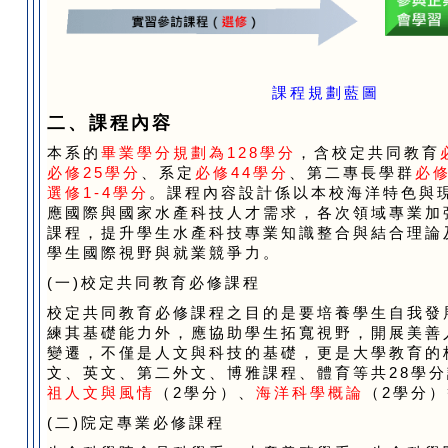
課程規劃藍圖
二、課程內容
本系的
畢業學分規劃為128學分
，含校定共同教育
必修25學分
、系定
必修
44學分
、第二專長學群
必
選修1-4學分
。課程內容設計係以本校海洋特色與
應國際與國家水產科技人才需求，各次領域專業加
課程，提升學生水產科技專業知識整合與結合理論
學生國際視野與就業競爭力。
(一)校定共同教育必修課程
校定共同教育必修課程之目的是要培養學生自我發
練其基礎能力外，應協助學生拓寬視野，開展美善
變遷，不僅是人文與科技的基礎，更是大學教育的
文、英文、第二外文、博雅課程、體育等共28學
祖人文與風情
（2學分）、
海洋科學概論
（2學分
(二)院定專業必修課程