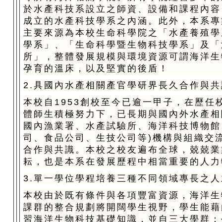
於水產科技系設立之師資、設備和課程內容
成立的水產科技學系之內涵。此外，本系專
主要來源為本校生命科學院之「水產養殖學
學系」、「生命科學暨生物科技學系」及「
所」，整體發展規模與環境資源可謂海洋生
孕育的溫床，以及堅實的後盾！
2.具國內水產相關產官學研界長久合作與
本校自1953創校至今已逾一甲子，在歷任
體師生積極努力下，已長期與國內外水產相
國內漁業署、水產試驗所、海洋科技博物館
司、食品公司、生技公司等)機構與組織交
合作與共識。本校之校友遍布全球，兢兢業
耘，也是本系在發展歷程中相當重要的人力
3.單一學位學程培養三種不同領域專長之
本校由於既有條件與各項豐富資源，海洋生
課群的整合規劃將開闊學生視野，學生能藉
習海洋生物科技基礎知識，並自三大學群：