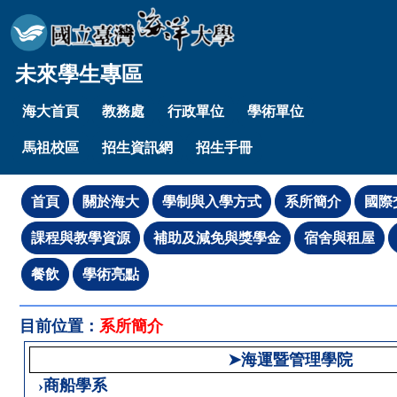
未來學生專區
海大首頁
教務處
行政單位
學術單位
馬祖校區
招生資訊網
招生手冊
目前位置：
系所簡介
➤海運暨管理學院
›商船學系