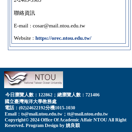
2-2463-3985
聯絡資訊
E-mail : cosar@mail.ntou.edu.tw
Website :
https://orec.ntou.edu.tw/
今日瀏覽人數：122862；總瀏覽人數：721406
國立臺灣海洋大學教務處
電話：(02)24622192分機1015-1030
Email：
ts@mail.ntou.edu.tw
；
tt@mail.ntou.edu.tw
Copyright© 2024 Office Of Academic Affair
NTOU
All Right
Reserved. Program Design by
姚良穎